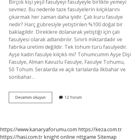
Birçok kişi yeşil fasulyeyi fasulyeyle birlikte yemeyi
sevmez. Bu nedenle taze fasulyelerin kılçıklarını
çıkarmak her zaman daha iyidir. Çalı kuru fasulye
nedir? Harç gübresiyle yetiştirilen %100 doğal bir
baklagildir. Direklere dolanarak yetiştiği için çalı
fasulyesi olarak adlandırılır. Sınırlı miktardadır ve
fabrika üretimi değildir. Tek tohum türü fasulyedir.
Ayşe kadın fasulye kılçıklı mı? Tohumcumm Ayşe Dişi
Fasulye, Alman Kavuzlu Fasulye, Fasulye Tohumu,
50 Tohum. Seralarda ve açık tarlalarda ilkbahar ve
sonbahar…
Çalı
Devamını okuyun
12 Yorum
Fasulyede
Kılçık
Olur
Mu
https://www.kanaryaforumu.com
https://keza.com.tr
https://hasi.com.tr
knight online
nttgame
Sitemap