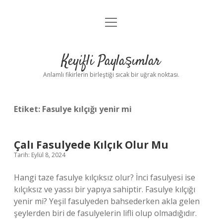
menüyü
Anasayfa
aç
Gizlilik Politikası
Keyifli Paylaşımlar
Yasal Uyarı
Anlamlı fikirlerin birleştiği sıcak bir uğrak noktası.
Hakkımızda
Etiket:
Fasulye kılçığı yenir mi
Çalı Fasulyede Kılçık Olur Mu
Tarih: Eylül 8, 2024
Hangi taze fasulye kılçıksız olur? İnci fasulyesi ise
kılçıksız ve yassı bir yapıya sahiptir. Fasulye kılçığı
yenir mi? Yeşil fasulyeden bahsederken akla gelen
şeylerden biri de fasulyelerin lifli olup olmadığıdır.