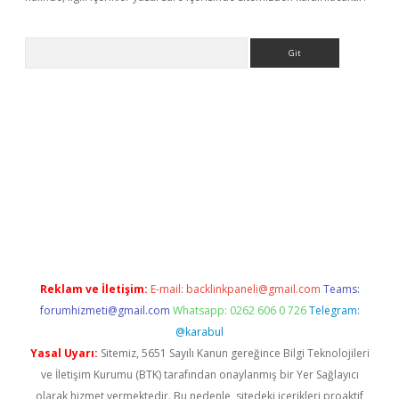
Arama
exbett.net/
betexper.xyz
Reklam ve İletişim:
E-mail:
backlinkpaneli@gmail.com
Teams:
forumhizmeti@gmail.com
Whatsapp: 0262 606 0 726
Telegram:
@karabul
Yasal Uyarı:
Sitemiz, 5651 Sayılı Kanun gereğince Bilgi Teknolojileri
ve İletişim Kurumu (BTK) tarafından onaylanmış bir Yer Sağlayıcı
olarak hizmet vermektedir. Bu nedenle, sitedeki içerikleri proaktif