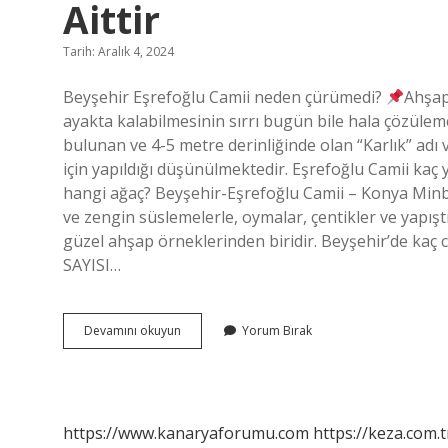
Aittir
Tarih: Aralık 4, 2024
Beyşehir Eşrefoğlu Camii neden çürümedi?
Ahşap
ayakta kalabilmesinin sırrı bugün bile hala çözülem
bulunan ve 4-5 metre derinliğinde olan “Karlık” ad
için yapıldığı düşünülmektedir. Eşrefoğlu Camii kaç 
hangi ağaç? Beyşehir-Eşrefoğlu Camii – Konya Minb
ve zengin süslemelerle, oymalar, çentikler ve yapışt
güzel ahşap örneklerinden biridir. Beyşehir’de ka
SAYISI…
Beyşehir
Devamını okuyun
Yorum Bırak
Eşrefoğlu
Camii
Hangi
Devlete
Aittir
https://www.kanaryaforumu.com
https://keza.com.t