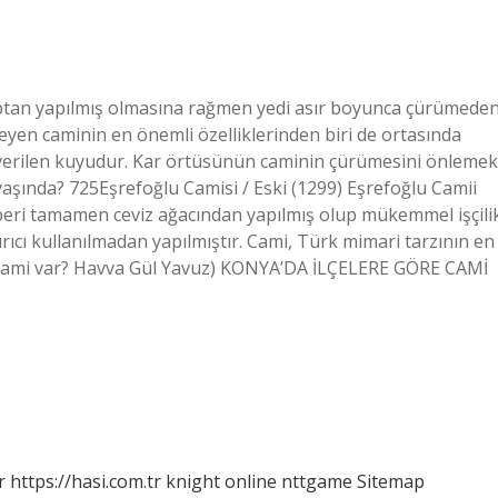
tan yapılmış olmasına rağmen yedi asır boyunca çürümede
eyen caminin en önemli özelliklerinden biri de ortasında
ı verilen kuyudur. Kar örtüsünün caminin çürümesini önlemek
yaşında? 725Eşrefoğlu Camisi / Eski (1299) Eşrefoğlu Camii
eri tamamen ceviz ağacından yapılmış olup mükemmel işçili
ırıcı kullanılmadan yapılmıştır. Cami, Türk mimari tarzının en
ç cami var? Havva Gül Yavuz) KONYA’DA İLÇELERE GÖRE CAMİ
r
https://hasi.com.tr
knight online
nttgame
Sitemap