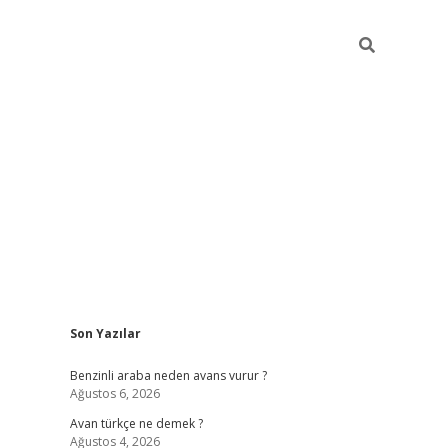
Sidebar
Son Yazılar
https://elexbett.ne
Benzinli araba neden avans vurur ?
Ağustos 6, 2026
Avan türkçe ne demek ?
Ağustos 4, 2026