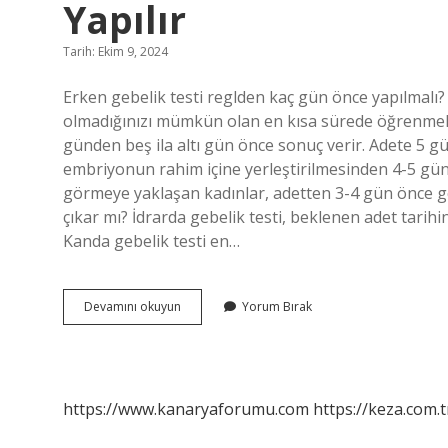
Yapılır
Tarih: Ekim 9, 2024
Erken gebelik testi reglden kaç gün önce yapılmalı? 
olmadığınızı mümkün olan en kısa sürede öğrenmek içi
günden beş ila altı gün önce sonuç verir. Adete 5 gü
embriyonun rahim içine yerleştirilmesinden 4-5 gün 
görmeye yaklaşan kadınlar, adetten 3-4 gün önce gebe
çıkar mı? İdrarda gebelik testi, beklenen adet tarih
Kanda gebelik testi en…
Adete
Devamını okuyun
Yorum Bırak
Kaç
Gün
Kala
Erken
Gebelik
https://www.kanaryaforumu.com
https://keza.com.t
Testi
Yapılır