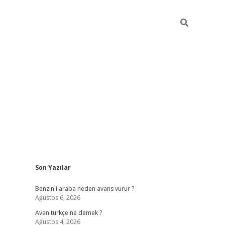
Sidebar
Son Yazılar
https://elexbett.ne
Benzinli araba neden avans vurur ?
Ağustos 6, 2026
Avan türkçe ne demek ?
Ağustos 4, 2026