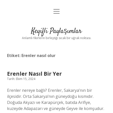
menüyü
Anasayfa
aç
Gizlilik Politikası
Keyifli Paylaşımlar
Yasal Uyarı
Anlamlı fikirlerin birleştiği sıcak bir uğrak noktası.
Hakkımızda
Etiket:
Erenler nasıl olur
Erenler Nasıl Bir Yer
Tarih: Ekim 15, 2024
Erenler nereye bağlı? Erenler, Sakarya’nın bir
ilçesidir. Orta Sakarya’nın güneydoğu kısmıdır.
Doğuda Akyazı ve Karapürçek, batıda Arifiye,
kuzeyde Adapazarı ve güneyde Geyve ile komşudur.