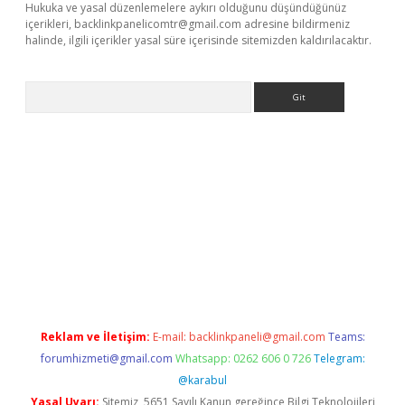
Hukuka ve yasal düzenlemelere aykırı olduğunu düşündüğünüz
içerikleri,
backlinkpanelicomtr@gmail.com
adresine bildirmeniz
halinde, ilgili içerikler yasal süre içerisinde sitemizden kaldırılacaktır.
Arama
exbett.net/
betexper.xyz
Reklam ve İletişim:
E-mail:
backlinkpaneli@gmail.com
Teams:
forumhizmeti@gmail.com
Whatsapp: 0262 606 0 726
Telegram:
@karabul
Yasal Uyarı:
Sitemiz, 5651 Sayılı Kanun gereğince Bilgi Teknolojileri