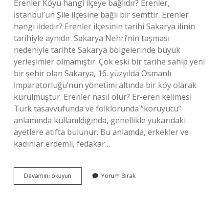
Erenler Köyü hangi ilçeye bağlıdır? Erenler,
İstanbul’un Şile ilçesine bağlı bir semttir. Erenler
hangi ildedir? Erenler ilçesinin tarihi Sakarya ilinin
tarihiyle aynıdır. Sakarya Nehri’nin taşması
nedeniyle tarihte Sakarya bölgelerinde büyük
yerleşimler olmamıştır. Çok eski bir tarihe sahip yeni
bir şehir olan Sakarya, 16. yüzyılda Osmanlı
İmparatorluğu’nun yönetimi altında bir köy olarak
kurulmuştur. Erenler nasıl olur? Er-eren kelimesi
Türk tasavvufunda ve folklorunda “koruyucu”
anlamında kullanıldığında, genellikle yukarıdaki
ayetlere atıfta bulunur. Bu anlamda, erkekler ve
kadınlar erdemli, fedakar…
Erenler
Devamını okuyun
Yorum Bırak
Nasıl
Bir
Yer