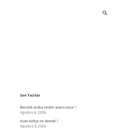
Sidebar
Son Yazılar
https://elexbett.ne
Benzinli araba neden avans vurur ?
Ağustos 6, 2026
Avan türkçe ne demek ?
Ağustos 4, 2026