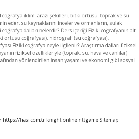
 coğrafya iklim, arazi şekilleri, bitki örtüsü, toprak ve su
hmin eder, su kaynaklarını inceler ve ormanların, sulak
i coğrafya dalları nelerdir? Ders İçeriği Fiziki coğrafyanın alt
itki örtüsü coğrafyası), hidrografi (su coğrafyası),
ası Fiziki coğrafya neyle ilgilenir? Araştırma dalları fiziksel
anın fiziksel özellikleriyle (toprak, su, hava ve canlılar)
tarafından yönlendirilen insan yaşamı ve ekonomi gibi sosyal
r
https://hasi.com.tr
knight online
nttgame
Sitemap