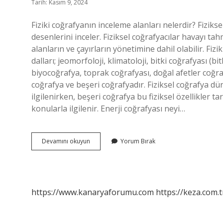
Tarih: Kasım 9, 2024
Fiziki coğrafyanın inceleme alanları nelerdir? Fiziksel
desenlerini inceler. Fiziksel coğrafyacılar havayı ta
alanların ve çayırların yönetimine dahil olabilir. Fizik
dalları; jeomorfoloji, klimatoloji, bitki coğrafyası (b
biyocoğrafya, toprak coğrafyası, doğal afetler coğrafy
coğrafya ve beşeri coğrafyadır. Fiziksel coğrafya düny
ilgilenirken, beşeri coğrafya bu fiziksel özellikler 
konularla ilgilenir. Enerji coğrafyası neyi…
Fiziki
Devamını okuyun
Yorum Bırak
Coğrafya
Neyi
Inceler
https://www.kanaryaforumu.com
https://keza.com.t