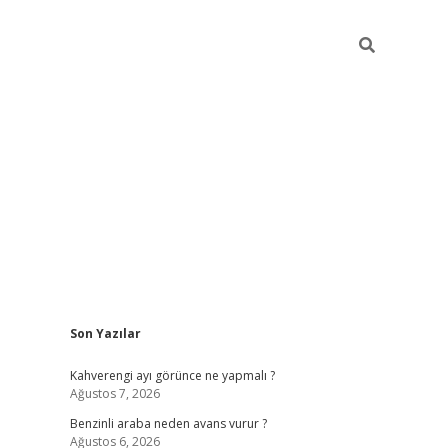
Sidebar
Son Yazılar
https://elexbett.ne
Kahverengi ayı görünce ne yapmalı ?
Ağustos 7, 2026
Benzinli araba neden avans vurur ?
Ağustos 6, 2026