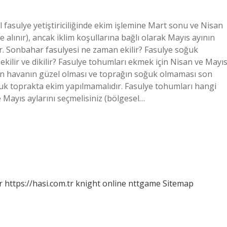
l fasulye yetiştiriciliğinde ekim işlemine Mart sonu ve Nisan
e alınır), ancak iklim koşullarına bağlı olarak Mayıs ayının
r. Sonbahar fasulyesi ne zaman ekilir? Fasulye soğuk
kilir ve dikilir? Fasulye tohumları ekmek için Nisan ve Mayı
ken havanın güzel olması ve toprağın soğuk olmaması son
ğuk toprakta ekim yapılmamalıdır. Fasulye tohumları hangi
e Mayıs aylarını seçmelisiniz (bölgesel…
r
https://hasi.com.tr
knight online
nttgame
Sitemap