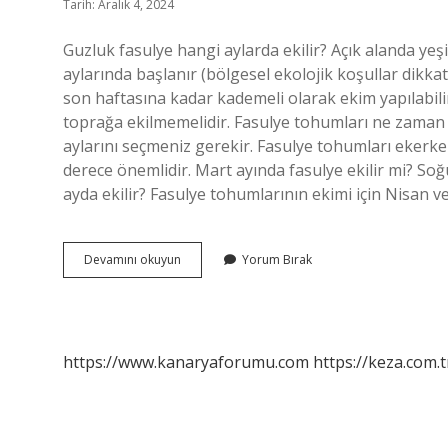
Tarih: Aralık 4, 2024
Guzluk fasulye hangi aylarda ekilir? Açık alanda yeşi
aylarında başlanır (bölgesel ekolojik koşullar dikkat
son haftasına kadar kademeli olarak ekim yapılabili
toprağa ekilmemelidir. Fasulye tohumları ne zaman e
aylarını seçmeniz gerekir. Fasulye tohumları eker
derece önemlidir. Mart ayında fasulye ekilir mi? So
ayda ekilir? Fasulye tohumlarının ekimi için Nisan v
Güz
Devamını okuyun
Yorum Bırak
Fasulye
Ne
Zaman
Ekilir
https://www.kanaryaforumu.com
https://keza.com.t