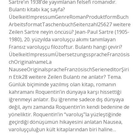
Sartre’ın 1938’de yayımlanan felsefi romanıdır.
Bulantı kitabı kaç sayfa?
ÜbelkeitImpressumGenreRomanProduktformBuch
ArbeitsformatTaschenbuchSeitenzahl25627 weitere
Zeilen Sartre neyin öncüsü? Jean-Paul Sartre (1905-
1980), 20. yüzyılda varoluşçu akımı tanımlayan
Fransız varoluşçu filozoftur. Bulantı hangi çeviri?
ÜbelkeitImpressumÜbersetzungsspracheFranzösis
chOriginalnameLa
NauseeOriginalspracheFranzösischSerieneditorŞiri
n Etik28 weitere Zeilen Bulantı ne anlatır? Tema.
Günlük biçiminde yazılmış olan kitap, romanın
kahramanı Roquentin’in dünyaya karşı hissettiği
iğrenmeyi anlatır. Bu iğrenme sadece dış dünyaya
değil, aynı zamanda Roquentin’in kendi bedenine de
yöneliktir. Roquentin’in “varoluş”la yüzleştiğinde
geçirdiği dönüşümün hikayesini anlatan Nausea,
varoluşçuluğun kült kitaplarından biri haline…