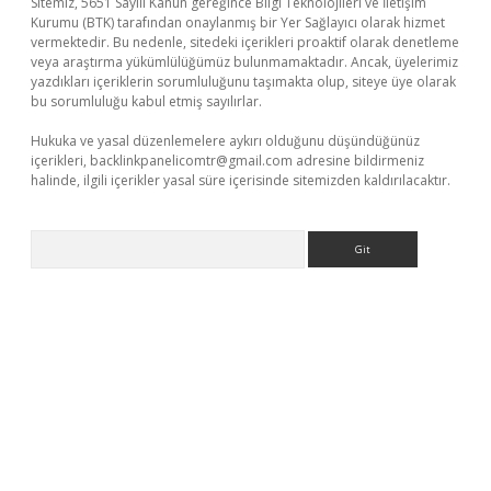
Sitemiz, 5651 Sayılı Kanun gereğince Bilgi Teknolojileri ve İletişim
Kurumu (BTK) tarafından onaylanmış bir Yer Sağlayıcı olarak hizmet
vermektedir. Bu nedenle, sitedeki içerikleri proaktif olarak denetleme
veya araştırma yükümlülüğümüz bulunmamaktadır. Ancak, üyelerimiz
yazdıkları içeriklerin sorumluluğunu taşımakta olup, siteye üye olarak
bu sorumluluğu kabul etmiş sayılırlar.
Hukuka ve yasal düzenlemelere aykırı olduğunu düşündüğünüz
içerikleri,
backlinkpanelicomtr@gmail.com
adresine bildirmeniz
halinde, ilgili içerikler yasal süre içerisinde sitemizden kaldırılacaktır.
Arama
exbett.net/
betexper.xyz