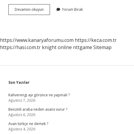
Bulantı
Devamını okuyun
Yorum Bırak
Romanı
Ne
Anlatıyor
https://www.kanaryaforumu.com
https://keza.com.tr
https://hasi.com.tr
knight online
nttgame
Sitemap
Sidebar
Son Yazılar
Kahverengi ayı görünce ne yapmalı ?
Ağustos 7, 2026
Benzinli araba neden avans vurur ?
Ağustos 6, 2026
Avan türkçe ne demek ?
Ağustos 4, 2026