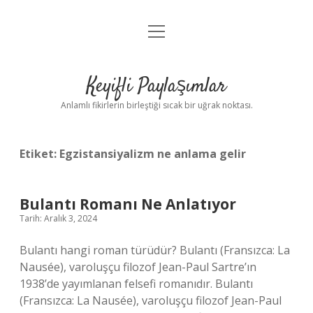
menüyü
Anasayfa
aç
Gizlilik Politikası
Keyifli Paylaşımlar
Yasal Uyarı
Anlamlı fikirlerin birleştiği sıcak bir uğrak noktası.
Hakkımızda
Etiket:
Egzistansiyalizm ne anlama gelir
Bulantı Romanı Ne Anlatıyor
Tarih: Aralık 3, 2024
Bulantı hangi roman türüdür? Bulantı (Fransızca: La
Nausée), varoluşçu filozof Jean-Paul Sartre’ın
1938’de yayımlanan felsefi romanıdır. Bulantı
(Fransızca: La Nausée), varoluşçu filozof Jean-Paul