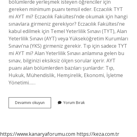
bölümlerde yerleşmek isteyen öğrenciler için
gereken minimum puanı temsil eder. Eczacılık TYT
mi AYT mi? Eczacılık Fakültesi’nde okumak için hangi
sınavlara girmeniz gerekiyor? Eczacılık Fakültesi’ne
kabul edilmek için Temel Yeterlilik Sınavı (TYT), Alan
Yeterlilik Sınavı (AYT) veya Yükseköğretim Kurumları
Sınavı’na (YKS) girmeniz gerekir. Tıp için sadece TYT
mi AYT mi? Alan Yeterlilik Sınavı anlamına gelen bu
sınav, bilginizi eksiksiz ölçen sorular içerir. AYT
puanı alan bölümlerden bazıları şunlardır: Tıp,
Hukuk, Mühendislik, Hemşirelik, Ekonomi, İşletme
Yönetimi……
Eczane
Devamını okuyun
Yorum Bırak
Tyt
Mi
Ayt
Mi
https://www.kanaryaforumu.com
https://keza.com.tr