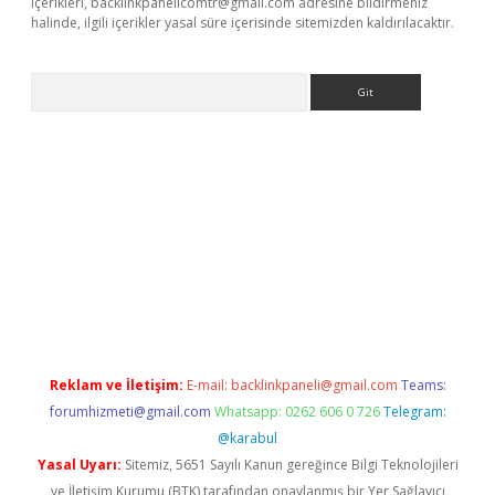
içerikleri,
backlinkpanelicomtr@gmail.com
adresine bildirmeniz
halinde, ilgili içerikler yasal süre içerisinde sitemizden kaldırılacaktır.
Arama
exbett.net/
betexper.xyz
Reklam ve İletişim:
E-mail:
backlinkpaneli@gmail.com
Teams:
forumhizmeti@gmail.com
Whatsapp: 0262 606 0 726
Telegram:
@karabul
Yasal Uyarı:
Sitemiz, 5651 Sayılı Kanun gereğince Bilgi Teknolojileri
ve İletişim Kurumu (BTK) tarafından onaylanmış bir Yer Sağlayıcı