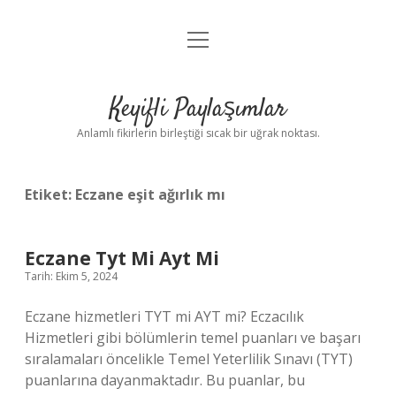
menüyü
Anasayfa
aç
Gizlilik Politikası
Keyifli Paylaşımlar
Yasal Uyarı
Anlamlı fikirlerin birleştiği sıcak bir uğrak noktası.
Hakkımızda
Etiket:
Eczane eşit ağırlık mı
Eczane Tyt Mi Ayt Mi
Tarih: Ekim 5, 2024
Eczane hizmetleri TYT mi AYT mi? Eczacılık
Hizmetleri gibi bölümlerin temel puanları ve başarı
sıralamaları öncelikle Temel Yeterlilik Sınavı (TYT)
puanlarına dayanmaktadır. Bu puanlar, bu