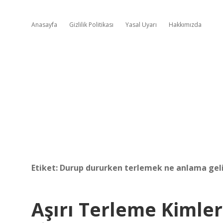
Anasayfa
Gizlilik Politikası
Yasal Uyarı
Hakkımızda
Etiket:
Durup dururken terlemek ne anlama gel
Aşırı Terleme Kimle