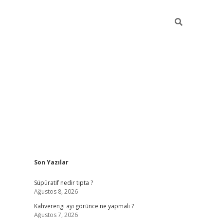
Sidebar
Son Yazılar
https://elexbett.ne
Süpüratif nedir tıpta ?
Ağustos 8, 2026
Kahverengi ayı görünce ne yapmalı ?
Ağustos 7, 2026