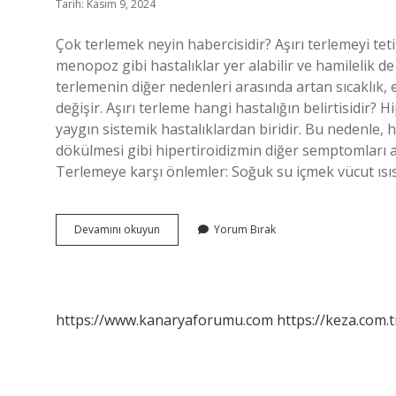
Tarih: Kasım 9, 2024
Çok terlemek neyin habercisidir? Aşırı terlemeyi teti
menopoz gibi hastalıklar yer alabilir ve hamilelik de 
terlemenin diğer nedenleri arasında artan sıcaklık, 
değişir. Aşırı terleme hangi hastalığın belirtisidir? H
yaygın sistemik hastalıklardan biridir. Bu nedenle, hızlı
dökülmesi gibi hipertiroidizmin diğer semptomları a
Terlemeye karşı önlemler: Soğuk su içmek vücut ısısı
Aşırı
Devamını okuyun
Yorum Bırak
Terleme
Kimlerde
Görülür
https://www.kanaryaforumu.com
https://keza.com.t