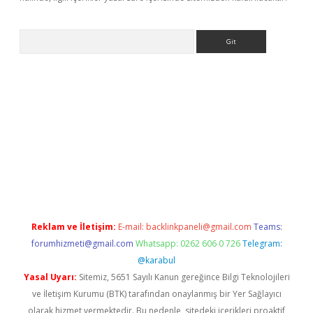
Arama
exbett.net/
betexper.xyz
Reklam ve İletişim:
E-mail:
backlinkpaneli@gmail.com
Teams:
forumhizmeti@gmail.com
Whatsapp: 0262 606 0 726
Telegram:
@karabul
Yasal Uyarı:
Sitemiz, 5651 Sayılı Kanun gereğince Bilgi Teknolojileri
ve İletişim Kurumu (BTK) tarafından onaylanmış bir Yer Sağlayıcı
olarak hizmet vermektedir. Bu nedenle, sitedeki içerikleri proaktif