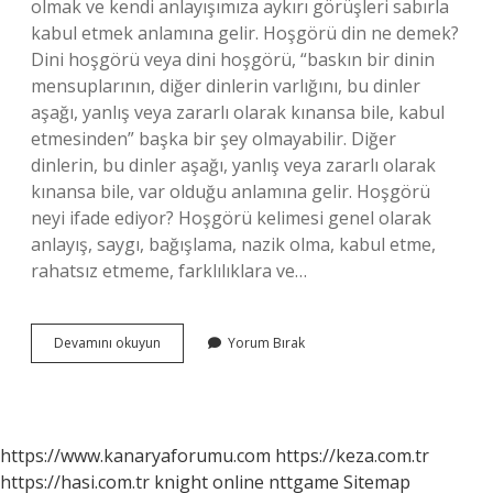
olmak ve kendi anlayışımıza aykırı görüşleri sabırla
kabul etmek anlamına gelir. Hoşgörü din ne demek?
Dini hoşgörü veya dini hoşgörü, “baskın bir dinin
mensuplarının, diğer dinlerin varlığını, bu dinler
aşağı, yanlış veya zararlı olarak kınansa bile, kabul
etmesinden” başka bir şey olmayabilir. Diğer
dinlerin, bu dinler aşağı, yanlış veya zararlı olarak
kınansa bile, var olduğu anlamına gelir. Hoşgörü
neyi ifade ediyor? Hoşgörü kelimesi genel olarak
anlayış, saygı, bağışlama, nazik olma, kabul etme,
rahatsız etmeme, farklılıklara ve…
Dinde
Devamını okuyun
Yorum Bırak
Hoşgörü
Ne
Anlama
Gelir
https://www.kanaryaforumu.com
https://keza.com.tr
https://hasi.com.tr
knight online
nttgame
Sitemap