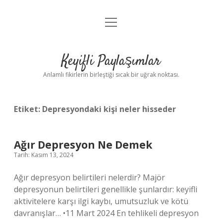
menüyü
Anasayfa
aç
Gizlilik Politikası
Keyifli Paylaşımlar
Yasal Uyarı
Anlamlı fikirlerin birleştiği sıcak bir uğrak noktası.
Hakkımızda
Etiket:
Depresyondaki kişi neler hisseder
Ağır Depresyon Ne Demek
Tarih: Kasım 13, 2024
Ağır depresyon belirtileri nelerdir? Majör
depresyonun belirtileri genellikle şunlardır: keyifli
aktivitelere karşı ilgi kaybı, umutsuzluk ve kötü
davranışlar… •11 Mart 2024 En tehlikeli depresyon