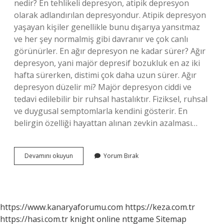
nedir? En tehlikeli depresyon, atipik depresyon
olarak adlandırılan depresyondur. Atipik depresyon
yaşayan kişiler genellikle bunu dışarıya yansıtmaz
ve her şey normalmiş gibi davranır ve çok canlı
görünürler. En ağır depresyon ne kadar sürer? Ağır
depresyon, yani majör depresif bozukluk en az iki
hafta sürerken, distimi çok daha uzun sürer. Ağır
depresyon düzelir mi? Majör depresyon ciddi ve
tedavi edilebilir bir ruhsal hastalıktır. Fiziksel, ruhsal
ve duygusal semptomlarla kendini gösterir. En
belirgin özelliği hayattan alınan zevkin azalması…
Ağır
Devamını okuyun
Yorum Bırak
Depresyon
Ne
Demek
https://www.kanaryaforumu.com
https://keza.com.tr
https://hasi.com.tr
knight online
nttgame
Sitemap