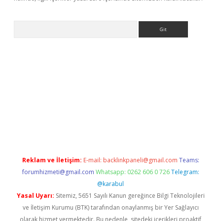
Arama
exbett.net/
betexper.xyz
Reklam ve İletişim:
E-mail:
backlinkpaneli@gmail.com
Teams:
forumhizmeti@gmail.com
Whatsapp: 0262 606 0 726
Telegram:
@karabul
Yasal Uyarı:
Sitemiz, 5651 Sayılı Kanun gereğince Bilgi Teknolojileri
ve İletişim Kurumu (BTK) tarafından onaylanmış bir Yer Sağlayıcı
olarak hizmet vermektedir. Bu nedenle, sitedeki içerikleri proaktif