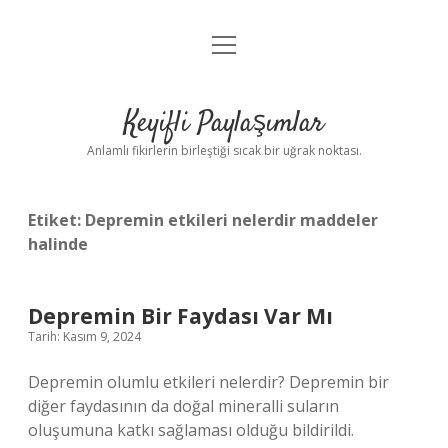
menüyü
Anasayfa
aç
Gizlilik Politikası
Keyifli Paylaşımlar
Yasal Uyarı
Anlamlı fikirlerin birleştiği sıcak bir uğrak noktası.
Hakkımızda
Etiket:
Depremin etkileri nelerdir maddeler
halinde
Depremin Bir Faydası Var Mı
Tarih: Kasım 9, 2024
Depremin olumlu etkileri nelerdir? Depremin bir
diğer faydasının da doğal mineralli suların
oluşumuna katkı sağlaması olduğu bildirildi.