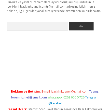
Hukuka ve yasal düzenlemelere aykırı olduğunu düşündüğünüz
içerikleri,
backlinkpanelicomtr@gmail.com
adresine bildirmeniz
halinde, ilgili içerikler yasal süre içerisinde sitemizden kaldırılacaktır.
Arama
exbett.net/
betexper.xyz
Reklam ve İletişim:
E-mail:
backlinkpaneli@gmail.com
Teams:
forumhizmeti@gmail.com
Whatsapp: 0262 606 0 726
Telegram:
@karabul
Yasal Uyarı:
Sitemiz, 5651 Sayılı Kanun gereğince Bilgi Teknolojileri