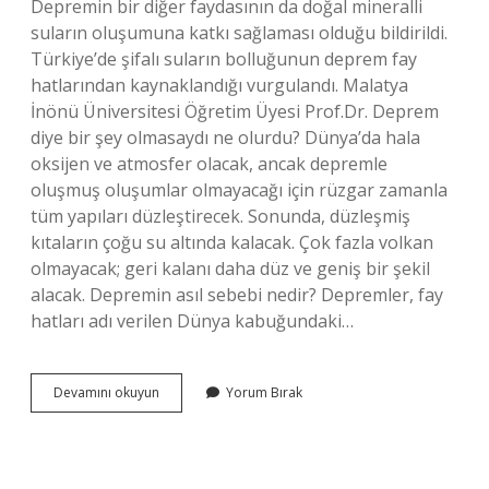
Depremin bir diğer faydasının da doğal mineralli
suların oluşumuna katkı sağlaması olduğu bildirildi.
Türkiye’de şifalı suların bolluğunun deprem fay
hatlarından kaynaklandığı vurgulandı. Malatya
İnönü Üniversitesi Öğretim Üyesi Prof.Dr. Deprem
diye bir şey olmasaydı ne olurdu? Dünya’da hala
oksijen ve atmosfer olacak, ancak depremle
oluşmuş oluşumlar olmayacağı için rüzgar zamanla
tüm yapıları düzleştirecek. Sonunda, düzleşmiş
kıtaların çoğu su altında kalacak. Çok fazla volkan
olmayacak; geri kalanı daha düz ve geniş bir şekil
alacak. Depremin asıl sebebi nedir? Depremler, fay
hatları adı verilen Dünya kabuğundaki…
Depremin
Devamını okuyun
Yorum Bırak
Bir
Faydası
Var
Mı