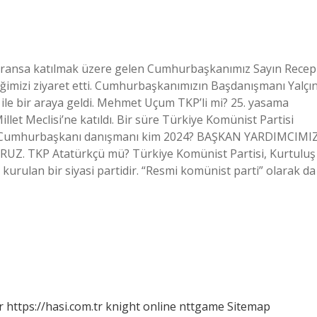
ransa katılmak üzere gelen Cumhurbaşkanımız Sayın Recep
iğimizi ziyaret etti. Cumhurbaşkanımızın Başdanışmanı Yalçı
n ile bir araya geldi. Mehmet Uçum TKP’li mi? 25. yasama
let Meclisi’ne katıldı. Bir süre Türkiye Komünist Partisi
ır. Cumhurbaşkanı danışmanı kim 2024? BAŞKAN YARDIMCIMI
Z. TKP Atatürkçü mü? Türkiye Komünist Partisi, Kurtuluş
kurulan bir siyasi partidir. “Resmi komünist parti” olarak da
r
https://hasi.com.tr
knight online
nttgame
Sitemap