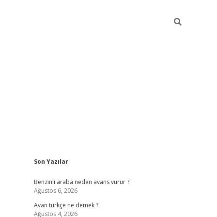
Sidebar
Son Yazılar
https://elexbett.net/
betexper.xyz
Benzinli araba neden avans vurur ?
Ağustos 6, 2026
Avan türkçe ne demek ?
Ağustos 4, 2026