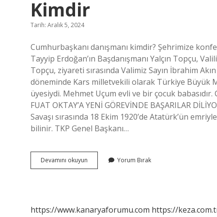
Kimdir
Tarih: Aralık 5, 2024
Cumhurbaşkanı danışmanı kimdir? Şehrimize konfe
Tayyip Erdoğan’ın Başdanışmanı Yalçın Topçu, Valil
Topçu, ziyareti sırasında Valimiz Sayın İbrahim Akı
döneminde Kars milletvekili olarak Türkiye Büyük Mil
üyesiydi. Mehmet Uçum evli ve bir çocuk babasıd
FUAT OKTAY’A YENİ GÖREVİNDE BAŞARILAR DİLİYORU
Savaşı sırasında 18 Ekim 1920’de Atatürk’ün emriyle 
bilinir. TKP Genel Başkanı…
Cumhurbaşkanı
Devamını okuyun
Yorum Bırak
Danışmanı
Mehmet
Uçum
Kimdir
https://www.kanaryaforumu.com
https://keza.com.t