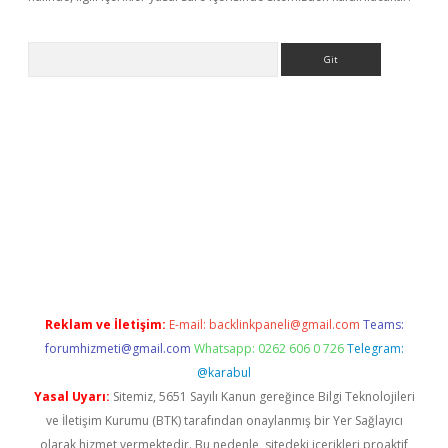
Arama
exbett.net/
betexper.xyz
Reklam ve İletişim:
E-mail:
backlinkpaneli@gmail.com
Teams:
forumhizmeti@gmail.com
Whatsapp: 0262 606 0 726
Telegram:
@karabul
Yasal Uyarı:
Sitemiz, 5651 Sayılı Kanun gereğince Bilgi Teknolojileri
ve İletişim Kurumu (BTK) tarafından onaylanmış bir Yer Sağlayıcı
olarak hizmet vermektedir. Bu nedenle, sitedeki içerikleri proaktif