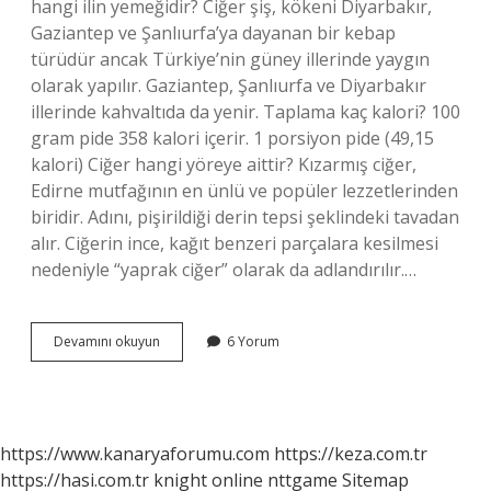
hangi ilin yemeğidir? Ciğer şiş, kökeni Diyarbakır,
Gaziantep ve Şanlıurfa’ya dayanan bir kebap
türüdür ancak Türkiye’nin güney illerinde yaygın
olarak yapılır. Gaziantep, Şanlıurfa ve Diyarbakır
illerinde kahvaltıda da yenir. Taplama kaç kalori? 100
gram pide 358 kalori içerir. 1 porsiyon pide (49,15
kalori) Ciğer hangi yöreye aittir? Kızarmış ciğer,
Edirne mutfağının en ünlü ve popüler lezzetlerinden
biridir. Adını, pişirildiği derin tepsi şeklindeki tavadan
alır. Ciğerin ince, kağıt benzeri parçalara kesilmesi
nedeniyle “yaprak ciğer” olarak da adlandırılır.…
Ciğer
Devamını okuyun
6 Yorum
Taplaması
Nerenin
Yemeğidir
https://www.kanaryaforumu.com
https://keza.com.tr
https://hasi.com.tr
knight online
nttgame
Sitemap