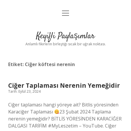
menüyü
Anasayfa
aç
Gizlilik Politikası
Keyifli Paylaşımlar
Yasal Uyarı
Anlamlı fikirlerin birleştiği sıcak bir uğrak noktası.
Hakkımızda
Etiket:
Ciğer köftesi nerenin
Ciğer Taplaması Nerenin Yemeğidir
Tarih: Eylül 23, 2024
Ciğer taplaması hangi yöreye ait? Bitlis yöresinden
Karaciğer Taplaması
23 Şubat 2024 Taplama
nerenin yemeğidir? BİTLİS YÖRESİNDEN KARACİĞER
DALGASI TARİFİM #MyLeszetim – YouTube. Ciğer