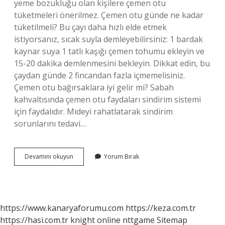
yeme bozukluğu olan kişilere çemen otu
tüketmeleri önerilmez. Çemen otu günde ne kadar
tüketilmeli? Bu çayı daha hızlı elde etmek
istiyorsanız, sıcak suyla demleyebilirsiniz: 1 bardak
kaynar suya 1 tatlı kaşığı çemen tohumu ekleyin ve
15-20 dakika demlenmesini bekleyin. Dikkat edin, bu
çaydan günde 2 fincandan fazla içmemelisiniz.
Çemen otu bağırsaklara iyi gelir mi? Sabah
kahvaltısında çemen otu faydaları sindirim sistemi
için faydalıdır. Mideyi rahatlatarak sindirim
sorunlarını tedavi…
Çemen
Devamını okuyun
Yorum Bırak
Otu
Gaz
Yapar
Mı
https://www.kanaryaforumu.com
https://keza.com.tr
https://hasi.com.tr
knight online
nttgame
Sitemap