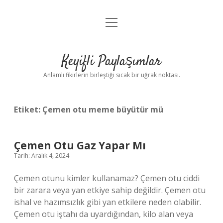
menüyü
Anasayfa
aç
Gizlilik Politikası
Keyifli Paylaşımlar
Yasal Uyarı
Anlamlı fikirlerin birleştiği sıcak bir uğrak noktası.
Hakkımızda
Etiket:
Çemen otu meme büyütür mü
Çemen Otu Gaz Yapar Mı
Tarih: Aralık 4, 2024
Çemen otunu kimler kullanamaz? Çemen otu ciddi
bir zarara veya yan etkiye sahip değildir. Çemen otu
ishal ve hazımsızlık gibi yan etkilere neden olabilir.
Çemen otu iştahı da uyardığından, kilo alan veya