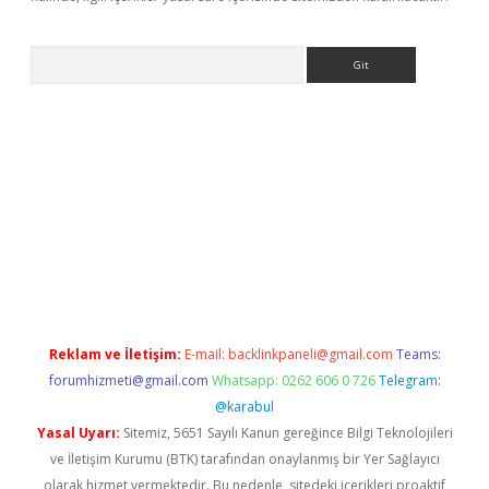
Arama
exbett.net/
betexper.xyz
Reklam ve İletişim:
E-mail:
backlinkpaneli@gmail.com
Teams:
forumhizmeti@gmail.com
Whatsapp: 0262 606 0 726
Telegram:
@karabul
Yasal Uyarı:
Sitemiz, 5651 Sayılı Kanun gereğince Bilgi Teknolojileri
ve İletişim Kurumu (BTK) tarafından onaylanmış bir Yer Sağlayıcı
olarak hizmet vermektedir. Bu nedenle, sitedeki içerikleri proaktif