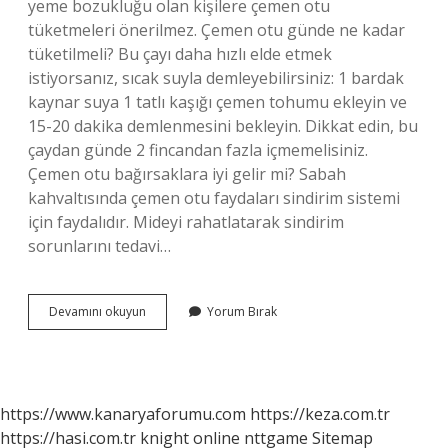
yeme bozukluğu olan kişilere çemen otu
tüketmeleri önerilmez. Çemen otu günde ne kadar
tüketilmeli? Bu çayı daha hızlı elde etmek
istiyorsanız, sıcak suyla demleyebilirsiniz: 1 bardak
kaynar suya 1 tatlı kaşığı çemen tohumu ekleyin ve
15-20 dakika demlenmesini bekleyin. Dikkat edin, bu
çaydan günde 2 fincandan fazla içmemelisiniz.
Çemen otu bağırsaklara iyi gelir mi? Sabah
kahvaltısında çemen otu faydaları sindirim sistemi
için faydalıdır. Mideyi rahatlatarak sindirim
sorunlarını tedavi…
Çemen
Devamını okuyun
Yorum Bırak
Otu
Gaz
Yapar
Mı
https://www.kanaryaforumu.com
https://keza.com.tr
https://hasi.com.tr
knight online
nttgame
Sitemap