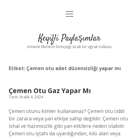
menüyü
Anasayfa
aç
Gizlilik Politikası
Keyifli Paylaşımlar
Yasal Uyarı
Anlamlı fikirlerin birleştiği sıcak bir uğrak noktası.
Hakkımızda
Etiket:
Çemen otu adet düzensizliği yapar mı
Çemen Otu Gaz Yapar Mı
Tarih: Aralık 4, 2024
Çemen otunu kimler kullanamaz? Çemen otu ciddi
bir zarara veya yan etkiye sahip değildir. Çemen otu
ishal ve hazımsızlık gibi yan etkilere neden olabilir.
Çemen otu iştahı da uyardığından, kilo alan veya