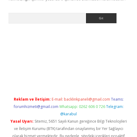
Arama
tps://elexbett.net/
betexper.xyz
Reklam ve İletişim:
E-mail:
backlinkpaneli@gmail.com
Teams:
forumhizmeti@gmail.com
Whatsapp: 0262 606 0 726
Telegram:
@karabul
Yasal Uyarı:
Sitemiz, 5651 Sayılı Kanun gereğince Bilgi Teknolojileri
ve İletişim Kurumu (BTK) tarafından onaylanmış bir Yer Sağlayıcı
olarak hizmet vermektedir. Bu nedenle, sitedeki içerikleri proaktif