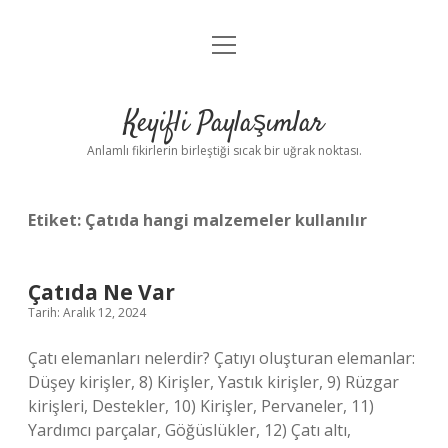
menüyü
Anasayfa
aç
Gizlilik Politikası
Keyifli Paylaşımlar
Yasal Uyarı
Anlamlı fikirlerin birleştiği sıcak bir uğrak noktası.
Hakkımızda
Etiket:
Çatıda hangi malzemeler kullanılır
Çatıda Ne Var
Tarih: Aralık 12, 2024
Çatı elemanları nelerdir? Çatıyı oluşturan elemanlar:
Düşey kirişler, 8) Kirişler, Yastık kirişler, 9) Rüzgar
kirişleri, Destekler, 10) Kirişler, Pervaneler, 11)
Yardımcı parçalar, Göğüslükler, 12) Çatı altı,