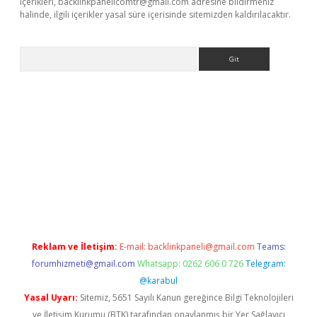
içerikleri,
backlinkpanelicomtr@gmail.com
adresine bildirmeniz
halinde, ilgili içerikler yasal süre içerisinde sitemizden kaldırılacaktır.
Arama
exbett.net/
betexper.xyz
Reklam ve İletişim:
E-mail:
backlinkpaneli@gmail.com
Teams:
forumhizmeti@gmail.com
Whatsapp: 0262 606 0 726
Telegram:
@karabul
Yasal Uyarı:
Sitemiz, 5651 Sayılı Kanun gereğince Bilgi Teknolojileri
ve İletişim Kurumu (BTK) tarafından onaylanmış bir Yer Sağlayıcı