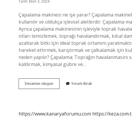
Tarih: Ekim 3, 2024
Çapalama makinesi ne işe yarar? Çapalama makinele
kullanılır ve oldukça işlevsel aletlerdir. Çapalama m
Ayrıca çapalama makinesinin işleviyle toprak havala
otları temizlemek, toprağı havalandırmak, kılcal d
azaltarak bitki için ideal toprak ortamını yaratmakt
hareket ettirmek, karıştırmak ve çalkalamak için kull
neden yapılır? Çapalama; Toprağın havalanmasını s
kaldırmak, kimyasal gübre ve…
Çapalama
Devamını okuyun
Yorum Bırak
Makinesi
Ne
Demek
https://www.kanaryaforumu.com
https://keza.com.t