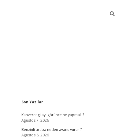
Sidebar
Son Yazılar
https://elexbett.ne
Kahverengi ayı görünce ne yapmalı ?
Ağustos 7, 2026
Benzinli araba neden avans vurur ?
Ağustos 6, 2026