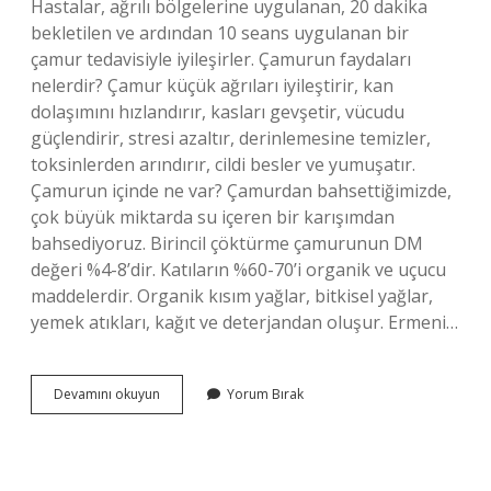
Hastalar, ağrılı bölgelerine uygulanan, 20 dakika
bekletilen ve ardından 10 seans uygulanan bir
çamur tedavisiyle iyileşirler. Çamurun faydaları
nelerdir? Çamur küçük ağrıları iyileştirir, kan
dolaşımını hızlandırır, kasları gevşetir, vücudu
güçlendirir, stresi azaltır, derinlemesine temizler,
toksinlerden arındırır, cildi besler ve yumuşatır.
Çamurun içinde ne var? Çamurdan bahsettiğimizde,
çok büyük miktarda su içeren bir karışımdan
bahsediyoruz. Birincil çöktürme çamurunun DM
değeri %4-8’dir. Katıların %60-70’i organik ve uçucu
maddelerdir. Organik kısım yağlar, bitkisel yağlar,
yemek atıkları, kağıt ve deterjandan oluşur. Ermeni…
Ermeni
Devamını okuyun
Yorum Bırak
Çamuru
Nedir