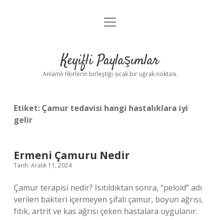
menüyü
Anasayfa
aç
Gizlilik Politikası
Keyifli Paylaşımlar
Yasal Uyarı
Anlamlı fikirlerin birleştiği sıcak bir uğrak noktası.
Hakkımızda
Etiket:
Çamur tedavisi hangi hastalıklara iyi
gelir
Ermeni Çamuru Nedir
Tarih: Aralık 11, 2024
Çamur terapisi nedir? Isıtıldıktan sonra, “peloid” adı
verilen bakteri içermeyen şifalı çamur, boyun ağrısı,
fıtık, artrit ve kas ağrısı çeken hastalara uygulanır.