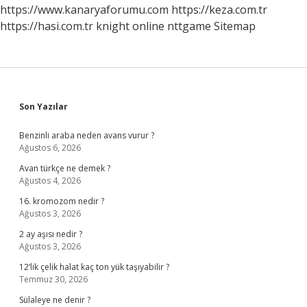
https://www.kanaryaforumu.com
https://keza.com.tr
https://hasi.com.tr
knight online
nttgame
Sitemap
Sidebar
Son Yazılar
Benzinli araba neden avans vurur ?
Ağustos 6, 2026
Avan türkçe ne demek ?
Ağustos 4, 2026
16. kromozom nedir ?
Ağustos 3, 2026
2 ay aşısı nedir ?
Ağustos 3, 2026
12’lik çelik halat kaç ton yük taşıyabilir ?
Temmuz 30, 2026
Sülaleye ne denir ?