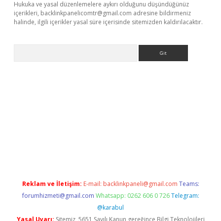
Hukuka ve yasal düzenlemelere aykırı olduğunu düşündüğünüz
içerikleri,
backlinkpanelicomtr@gmail.com
adresine bildirmeniz
halinde, ilgili içerikler yasal süre içerisinde sitemizden kaldırılacaktır.
Arama
xper.xyz
Reklam ve İletişim:
E-mail:
backlinkpaneli@gmail.com
Teams:
forumhizmeti@gmail.com
Whatsapp: 0262 606 0 726
Telegram:
@karabul
Yasal Uyarı:
Sitemiz, 5651 Sayılı Kanun gereğince Bilgi Teknolojileri