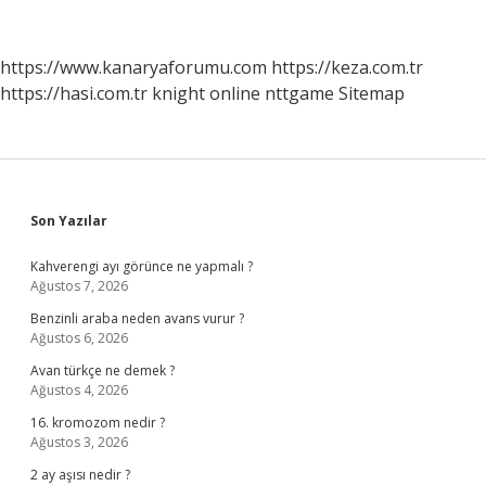
Mı
https://www.kanaryaforumu.com
https://keza.com.tr
https://hasi.com.tr
knight online
nttgame
Sitemap
Sidebar
Son Yazılar
Kahverengi ayı görünce ne yapmalı ?
Ağustos 7, 2026
Benzinli araba neden avans vurur ?
Ağustos 6, 2026
Avan türkçe ne demek ?
Ağustos 4, 2026
16. kromozom nedir ?
Ağustos 3, 2026
2 ay aşısı nedir ?