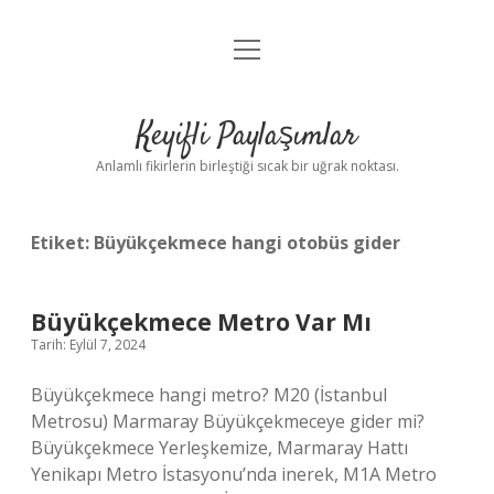
menüyü
Anasayfa
aç
Gizlilik Politikası
Keyifli Paylaşımlar
Yasal Uyarı
Anlamlı fikirlerin birleştiği sıcak bir uğrak noktası.
Hakkımızda
Etiket:
Büyükçekmece hangi otobüs gider
Büyükçekmece Metro Var Mı
Tarih: Eylül 7, 2024
Büyükçekmece hangi metro? M20 (İstanbul
Metrosu) Marmaray Büyükçekmeceye gider mi?
Büyükçekmece Yerleşkemize, Marmaray Hattı
Yenikapı Metro İstasyonu’nda inerek, M1A Metro