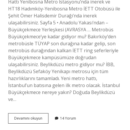
Hattı Yenibosna Metro İstasyonu’nda inerek ve
HT18 Hadımköy-Yenibosna Metro İETT Otobüsü ile
Şehit Ömer Halisdemir Durağı’nda inerek
ulaşabilirsiniz. Sayfa 5 • Anadolu Yakası’ndan –
Büyükçekmece Yerleşkesi (AVRASYA … Metrobüs
Büyükçekmece’ye kadar gidiyor mu? Bakırköy’den
metrobüsle TÜYAP son durağına kadar gelip, son
metrobüs durağından kalkan İETT ring seferleriyle
Büyükçekmece kampüsümüze doğrudan
ulaşabilirsiniz. Beylikdüzü metro gidiyor mu? İBB,
Beylikdüzü Sefaköy Yenikapı metrosu için tüm
hazırlıklarını tamamladı. Yeni metro hattı,
İstanbul’un batısına gelen ilk metro olacak. İstanbul
Büyükçekmece nereye yakın? Doğuda Beylikdüzü
ve…
Büyükçekmece
Devamını okuyun
14 Yorum
Metro
Var