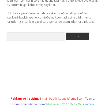
yazdıkları içeriklerin sorumluluğunu taşımakta olup, siteye üye olarak
bu sorumluluğu kabul etmiş sayılırlar.
Hukuka ve yasal düzenlemelere aykırı olduğunu düşündüğünüz
içerikleri,
backlinkpanelicomtr@gmail.com
adresine bildirmeniz
halinde, ilgili içerikler yasal süre içerisinde sitemizden kaldırılacaktır.
Arama
exbett.net/
betexper.xyz
Reklam ve İletişim:
E-mail:
backlinkpaneli@gmail.com
Teams:
forumhizmeti@gmail.com
Whatsapp: 0262 606 0 726
Telegram: