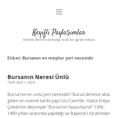
menüyü
Anasayfa
aç
Gizlilik Politikası
Keyifli Paylaşımlar
Yasal Uyarı
Anlamlı fikirlerin birleştiği sıcak bir uğrak noktası.
Hakkımızda
Etiket:
Bursanın en meşhur yeri neresidir
Bursanın Neresi Ünlü
Tarih: Eylül 7, 2024
Bursa’nın en ünlü yeri neresidir? Bursa denince akla
gelen en önemli tarihi yapı Ulu Cami’dir. Hatta Evliya
Çelebi’nin deyimiyle “Bursa’nın Ayasofya’sı!” 1396-
1400 yılları arasında yapıldığı ve Bayezid I tarafından