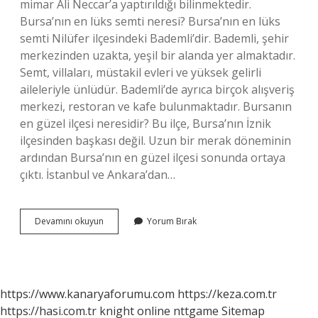
mimar Ali Neccar’a yaptırıldığı bilinmektedir.
Bursa’nın en lüks semti neresi? Bursa’nın en lüks
semti Nilüfer ilçesindeki Bademli’dir. Bademli, şehir
merkezinden uzakta, yeşil bir alanda yer almaktadır.
Semt, villaları, müstakil evleri ve yüksek gelirli
aileleriyle ünlüdür. Bademli’de ayrıca birçok alışveriş
merkezi, restoran ve kafe bulunmaktadır. Bursanın
en güzel ilçesi neresidir? Bu ilçe, Bursa’nın İznik
ilçesinden başkası değil. Uzun bir merak döneminin
ardından Bursa’nın en güzel ilçesi sonunda ortaya
çıktı. İstanbul ve Ankara’dan…
Bursanın
Devamını okuyun
Yorum Bırak
Neresi
Ünlü
https://www.kanaryaforumu.com
https://keza.com.tr
https://hasi.com.tr
knight online
nttgame
Sitemap