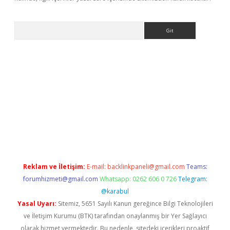
Arama
lexbett.net/
betexper.xyz
Reklam ve İletişim:
E-mail:
backlinkpaneli@gmail.com
Teams:
forumhizmeti@gmail.com
Whatsapp: 0262 606 0 726
Telegram:
@karabul
Yasal Uyarı:
Sitemiz, 5651 Sayılı Kanun gereğince Bilgi Teknolojileri
ve İletişim Kurumu (BTK) tarafından onaylanmış bir Yer Sağlayıcı
olarak hizmet vermektedir. Bu nedenle, sitedeki içerikleri proaktif