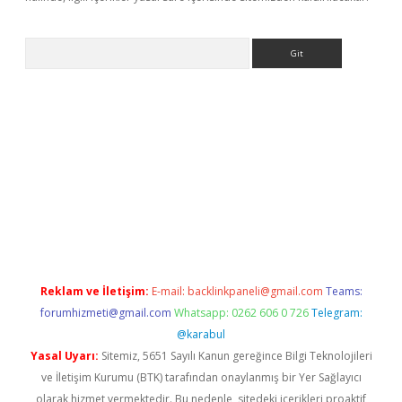
Arama
exbett.net/
betexper.xyz
Reklam ve İletişim:
E-mail:
backlinkpaneli@gmail.com
Teams:
forumhizmeti@gmail.com
Whatsapp: 0262 606 0 726
Telegram:
@karabul
Yasal Uyarı:
Sitemiz, 5651 Sayılı Kanun gereğince Bilgi Teknolojileri
ve İletişim Kurumu (BTK) tarafından onaylanmış bir Yer Sağlayıcı
olarak hizmet vermektedir. Bu nedenle, sitedeki içerikleri proaktif