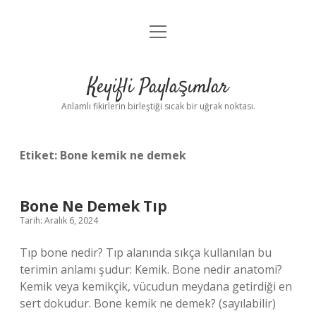
menüyü
Anasayfa
aç
Gizlilik Politikası
Keyifli Paylaşımlar
Yasal Uyarı
Anlamlı fikirlerin birleştiği sıcak bir uğrak noktası.
Hakkımızda
Etiket:
Bone kemik ne demek
Bone Ne Demek Tıp
Tarih: Aralık 6, 2024
Tıp bone nedir? Tıp alanında sıkça kullanılan bu
terimin anlamı şudur: Kemik. Bone nedir anatomi?
Kemik veya kemikçik, vücudun meydana getirdiği en
sert dokudur. Bone kemik ne demek? (sayılabilir)