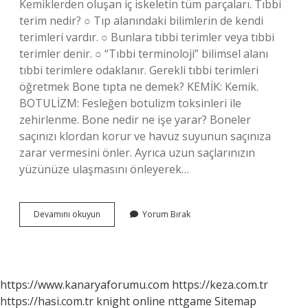
Kemiklerden oluşan iç iskeletin tüm parçaları. Tıbbi
terim nedir? ○ Tıp alanındaki bilimlerin de kendi
terimleri vardır. ○ Bunlara tıbbi terimler veya tıbbi
terimler denir. ○ “Tıbbi terminoloji” bilimsel alanı
tıbbi terimlere odaklanır. Gerekli tıbbi terimleri
öğretmek Bone tıpta ne demek? KEMİK: Kemik.
BOTULİZM: Fesleğen botulizm toksinleri ile
zehirlenme. Bone nedir ne işe yarar? Boneler
saçınızı klordan korur ve havuz suyunun saçınıza
zarar vermesini önler. Ayrıca uzun saçlarınızın
yüzünüze ulaşmasını önleyerek…
Bone
Devamını okuyun
Yorum Bırak
Ne
Demek
Tıp
https://www.kanaryaforumu.com
https://keza.com.tr
https://hasi.com.tr
knight online
nttgame
Sitemap