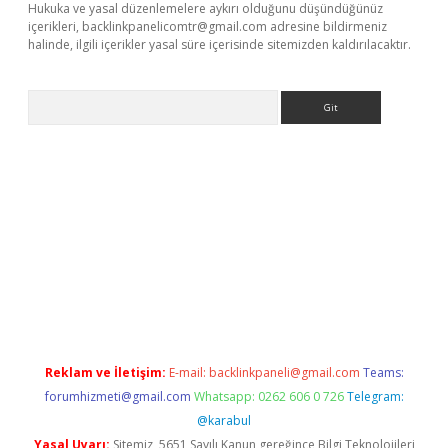
Hukuka ve yasal düzenlemelere aykırı olduğunu düşündüğünüz
içerikleri,
backlinkpanelicomtr@gmail.com
adresine bildirmeniz
halinde, ilgili içerikler yasal süre içerisinde sitemizden kaldırılacaktır.
Arama
lexbett.net/
betexper.xyz
Reklam ve İletişim:
E-mail:
backlinkpaneli@gmail.com
Teams:
forumhizmeti@gmail.com
Whatsapp: 0262 606 0 726
Telegram:
@karabul
Yasal Uyarı:
Sitemiz, 5651 Sayılı Kanun gereğince Bilgi Teknolojileri