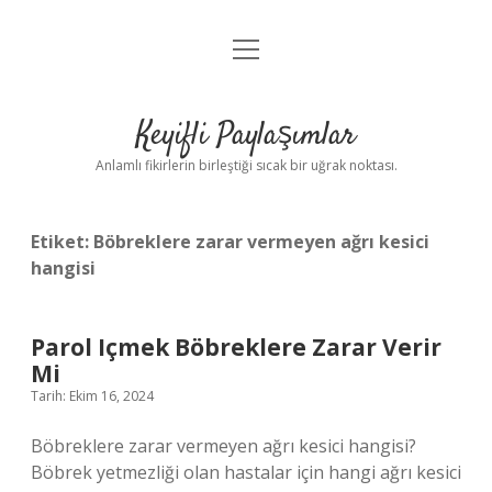
menüyü
Anasayfa
aç
Gizlilik Politikası
Keyifli Paylaşımlar
Yasal Uyarı
Anlamlı fikirlerin birleştiği sıcak bir uğrak noktası.
Hakkımızda
Etiket:
Böbreklere zarar vermeyen ağrı kesici
hangisi
Parol Içmek Böbreklere Zarar Verir
Mi
Tarih: Ekim 16, 2024
Böbreklere zarar vermeyen ağrı kesici hangisi?
Böbrek yetmezliği olan hastalar için hangi ağrı kesici