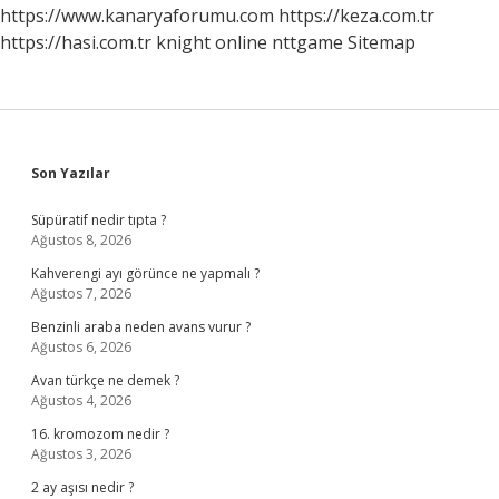
Mi
https://www.kanaryaforumu.com
https://keza.com.tr
https://hasi.com.tr
knight online
nttgame
Sitemap
Sidebar
Son Yazılar
Süpüratif nedir tıpta ?
Ağustos 8, 2026
Kahverengi ayı görünce ne yapmalı ?
Ağustos 7, 2026
Benzinli araba neden avans vurur ?
Ağustos 6, 2026
Avan türkçe ne demek ?
Ağustos 4, 2026
16. kromozom nedir ?
Ağustos 3, 2026
2 ay aşısı nedir ?