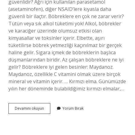
güvenlidir? Ağrı için kullanılan parasetamol
(asetaminofen), diğer NSAID’lere kıyasla daha
güvenli bir ilaçtır. Böbreklere en çok ne zarar verir?
Tütün veya sık alkol tüketimi yok! Alkol, böbrekler
ve karaciğer üzerinde olumsuz etkisi olan
kimyasallar ve toksinler içerir. Elbette, aşırı
tüketilirse böbrek yetmezliği kaçınılmaz bir gerçek
haline gelir. Sigara içmek de böbreklerin başlıca
düşmanlarından biridir. Az çalışan böbreklere ne iyi
gelir? Böbreklere iyi gelen besinler: Maydanoz.
Maydanoz, özellikle C vitamini olmak üzere birçok
mineral ve vitamin içerir. … Kırmızı elma. Günümüzde
yılın her döneminde bulabildiğimiz kırmızı elmalar,…
Parol
Devamını okuyun
Yorum Bırak
Içmek
Böbreklere
Zarar
Verir