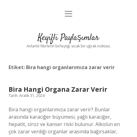
menüyü
Anasayfa
aç
Gizlilik Politikası
Keyifli Paylaşımlar
Yasal Uyarı
Anlamlı fikirlerin birleştiği sıcak bir uğrak noktası.
Hakkımızda
Etiket:
Bira hangi organlarımıza zarar verir
Bira Hangi Organa Zarar Verir
Tarih: Aralık 31, 2024
Bira hangi organlarımıza zarar verir? Bunlar
arasında karaciğer büyümesi, yağlı karaciğer,
hepatit, siroz ve kanser riski bulunur. Alkolün en
çok zarar verdiği organlar arasında bağırsaklar,