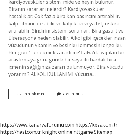
kardiyovasküler sistem, mide ve beyin bulunur.
Biranın zararları nelerdir? Kardiyovasküler
hastalıklar: Çok fazla bira kan basıncını artırabilir,
kalp ritmini bozabilir ve kalp krizi veya felç riskini
artırabilir. Sindirim sistemi sorunları: Bira gastrit ve
ülserasyona neden olabilir. Alkol gibi içecekler insan
vücudunun vitamin ve besinleri emmesini engeller.
Her gün 1 bira içmek zararlı mı? İtalya’da yapılan bir
araştırmaya göre günde bir veya iki bardak bira
içmenin sağlığınıza zararı bulunmuyor. Bira vücudu
yorar mı? ALKOL KULLANIMI Vücutta…
Bira
Devamını okuyun
Yorum Bırak
Hangi
Organa
Zarar
Verir
https://www.kanaryaforumu.com
https://keza.com.tr
https://hasi.com.tr
knight online
nttgame
Sitemap