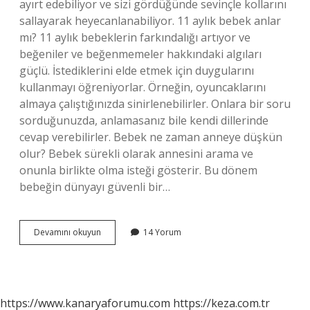
ayırt edebiliyor ve sizi gördüğünde sevinçle kollarını
sallayarak heyecanlanabiliyor. 11 aylık bebek anlar
mı? 11 aylık bebeklerin farkındalığı artıyor ve
beğeniler ve beğenmemeler hakkındaki algıları
güçlü. İstediklerini elde etmek için duygularını
kullanmayı öğreniyorlar. Örneğin, oyuncaklarını
almaya çalıştığınızda sinirlenebilirler. Onlara bir soru
sorduğunuzda, anlamasanız bile kendi dillerinde
cevap verebilirler. Bebek ne zaman anneye düşkün
olur? Bebek sürekli olarak annesini arama ve
onunla birlikte olma isteği gösterir. Bu dönem
bebeğin dünyayı güvenli bir…
11
Devamını okuyun
14 Yorum
Aylık
Bebek
Annesini
Tanır
Mı
https://www.kanaryaforumu.com
https://keza.com.tr