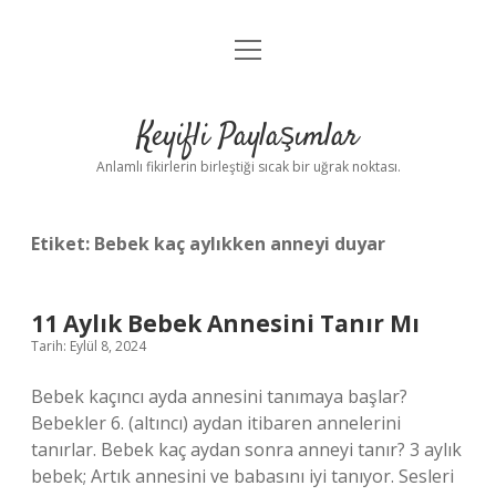
menüyü
Anasayfa
aç
Gizlilik Politikası
Keyifli Paylaşımlar
Yasal Uyarı
Anlamlı fikirlerin birleştiği sıcak bir uğrak noktası.
Hakkımızda
Etiket:
Bebek kaç aylıkken anneyi duyar
11 Aylık Bebek Annesini Tanır Mı
Tarih: Eylül 8, 2024
Bebek kaçıncı ayda annesini tanımaya başlar?
Bebekler 6. (altıncı) aydan itibaren annelerini
tanırlar. Bebek kaç aydan sonra anneyi tanır? 3 aylık
bebek; Artık annesini ve babasını iyi tanıyor. Sesleri