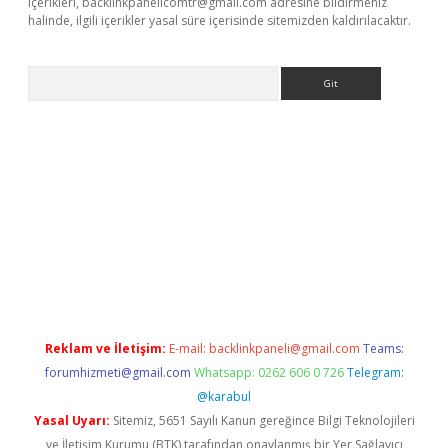
içerikleri,
backlinkpanelicomtr@gmail.com
adresine bildirmeniz
halinde, ilgili içerikler yasal süre içerisinde sitemizden kaldırılacaktır.
Arama
lexbett.net/
betexper.xyz
Reklam ve İletişim:
E-mail:
backlinkpaneli@gmail.com
Teams:
forumhizmeti@gmail.com
Whatsapp: 0262 606 0 726
Telegram:
@karabul
Yasal Uyarı:
Sitemiz, 5651 Sayılı Kanun gereğince Bilgi Teknolojileri
ve İletişim Kurumu (BTK) tarafından onaylanmış bir Yer Sağlayıcı