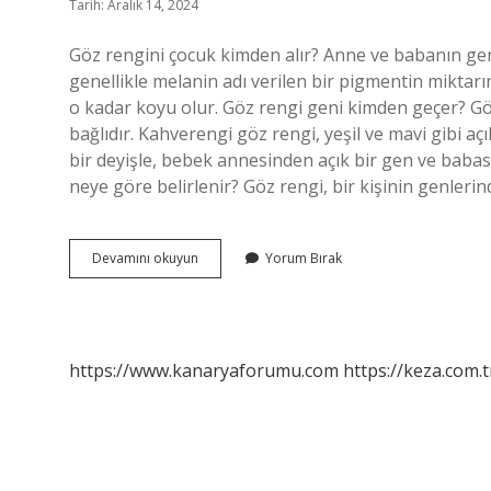
Tarih: Aralık 14, 2024
Göz rengini çocuk kimden alır? Anne ve babanın genet
genellikle melanin adı verilen bir pigmentin miktarı
o kadar koyu olur. Göz rengi geni kimden geçer? Göz
bağlıdır. Kahverengi göz rengi, yeşil ve mavi gibi aç
bir deyişle, bebek annesinden açık bir gen ve babas
neye göre belirlenir? Göz rengi, bir kişinin genlerindek
Göz
Devamını okuyun
Yorum Bırak
Rengi
Anneden
Mi
Babadan
Mı
https://www.kanaryaforumu.com
https://keza.com.t