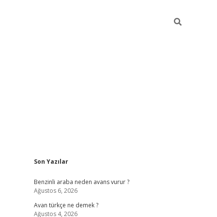
Sidebar
Son Yazılar
https://elexbett.net/
betexper.xyz
Benzinli araba neden avans vurur ?
Ağustos 6, 2026
Avan türkçe ne demek ?
Ağustos 4, 2026