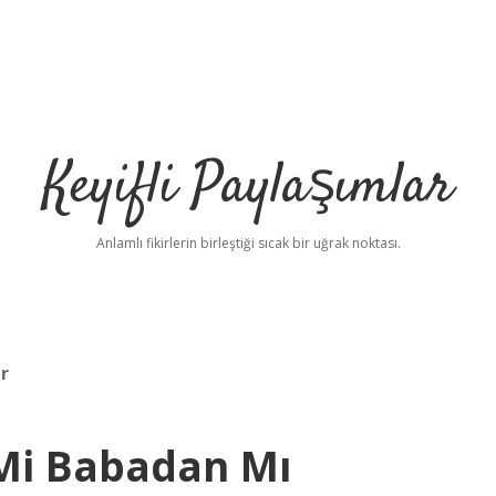
Keyifli Paylaşımlar
Anlamlı fikirlerin birleştiği sıcak bir uğrak noktası.
ır
Mi Babadan Mı