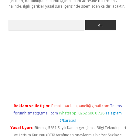
içerikleri,
backlinkpanelicomtr@gmail.com
adresine bildirmeniz
halinde, ilgili içerikler yasal süre içerisinde sitemizden kaldırılacaktır.
Arama
lexbett.net/
betexper.xyz
Reklam ve İletişim:
E-mail:
backlinkpaneli@gmail.com
Teams:
forumhizmeti@gmail.com
Whatsapp: 0262 606 0 726
Telegram:
@karabul
Yasal Uyarı:
Sitemiz, 5651 Sayılı Kanun gereğince Bilgi Teknolojileri
ve İletişim Kurumu (BTK) tarafından onaylanmış bir Yer Sağlayıcı