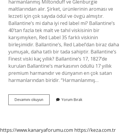
harmanlanmış Miltonduff ve Glenburgie
maltlarından alır. Şirket, ürünlerinin aroması ve
lezzeti için çok sayıda ödül ve övgü almıştır.
Ballantine’s mi daha iyi red label mi? Ballantine’s
40’tan fazla tek malt ve tahıl viskisinin bir
karışımıyken, Red Label 35 farklı viskinin
birleşimidir. Ballantine’s, Red Label’dan biraz daha
yumuşak, daha tatlı bir tada sahiptir. Ballantine’s
Finest viski kaç yıllık? Ballantine’s 17, 1827’de
kurulan Ballantine’s markasının ödüllü 17 yıllık
premium harmanıdır ve dünyanın en çok satan
harmanlarından biridir. “Harmanlanmış…
Ballantines
Devamını okuyun
Yorum Bırak
De
Ne
Kadar
Alkol
Var
https://www.kanaryaforumu.com
https://keza.com.tr