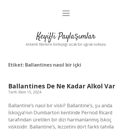
menüyü
Anasayfa
aç
Gizlilik Politikası
Keyifli Paylaşımlar
Yasal Uyarı
Anlamlı fikirlerin birleştiği sıcak bir uğrak noktası.
Hakkımızda
Etiket:
Ballantines nasıl bir içki
Ballantines De Ne Kadar Alkol Var
Tarih: Ekim 15, 2024
Ballantine’s nasıl bir viski? Ballantine’s, şu anda
İskoçya’nın Dumbarton kentinde Pernod Ricard
tarafından üretilen bir dizi harmanlanmış İskoç
viskisidir. Ballantine’s, lezzetini dört farklı tahılla