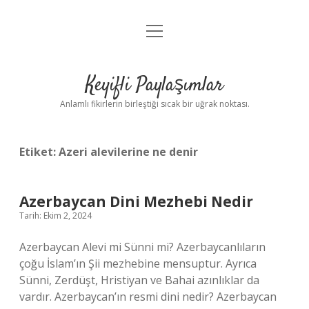
menüyü
Anasayfa
aç
Gizlilik Politikası
Keyifli Paylaşımlar
Yasal Uyarı
Anlamlı fikirlerin birleştiği sıcak bir uğrak noktası.
Hakkımızda
Etiket:
Azeri alevilerine ne denir
Azerbaycan Dini Mezhebi Nedir
Tarih: Ekim 2, 2024
Azerbaycan Alevi mi Sünni mi? Azerbaycanlıların
çoğu İslam’ın Şii mezhebine mensuptur. Ayrıca
Sünni, Zerdüşt, Hristiyan ve Bahai azınlıklar da
vardır. Azerbaycan’ın resmi dini nedir? Azerbaycan