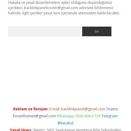
Hukuka ve yasal düzenlemelere aykırı olduğunu düşündüğünüz
içerikleri,
backlinkpanelicomtr@gmail.com
adresine bildirmeniz
halinde, ilgili içerikler yasal süre içerisinde sitemizden kaldırılacaktır.
Arama
exbett.net/
betexper.xyz
Reklam ve İletişim:
E-mail:
backlinkpaneli@gmail.com
Teams:
forumhizmeti@gmail.com
Whatsapp: 0262 606 0 726
Telegram:
@karabul
Yasal Uyarı:
Sitemiz, 5651 Sayılı Kanun gereğince Bilgi Teknolojileri