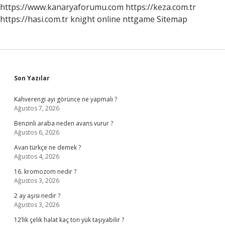
https://www.kanaryaforumu.com
https://keza.com.tr
https://hasi.com.tr
knight online
nttgame
Sitemap
Sidebar
Son Yazılar
Kahverengi ayı görünce ne yapmalı ?
Ağustos 7, 2026
Benzinli araba neden avans vurur ?
Ağustos 6, 2026
Avan türkçe ne demek ?
Ağustos 4, 2026
16. kromozom nedir ?
Ağustos 3, 2026
2 ay aşısı nedir ?
Ağustos 3, 2026
12’lik çelik halat kaç ton yük taşıyabilir ?