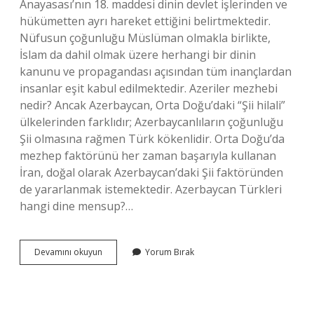
Anayasası’nın 18. maddesi dinin devlet işlerinden ve
hükümetten ayrı hareket ettiğini belirtmektedir.
Nüfusun çoğunluğu Müslüman olmakla birlikte,
İslam da dahil olmak üzere herhangi bir dinin
kanunu ve propagandası açısından tüm inançlardan
insanlar eşit kabul edilmektedir. Azeriler mezhebi
nedir? Ancak Azerbaycan, Orta Doğu’daki “Şii hilali”
ülkelerinden farklıdır; Azerbaycanlıların çoğunluğu
Şii olmasına rağmen Türk kökenlidir. Orta Doğu’da
mezhep faktörünü her zaman başarıyla kullanan
İran, doğal olarak Azerbaycan’daki Şii faktöründen
de yararlanmak istemektedir. Azerbaycan Türkleri
hangi dine mensup?…
Azerbaycan
Devamını okuyun
Yorum Bırak
Dini
Mezhebi
Nedir