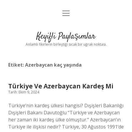
menüyü
Anasayfa
aç
Gizlilik Politikası
Keyifli Paylaşımlar
Yasal Uyarı
Anlamlı fikirlerin birleştiği sıcak bir uğrak noktası.
Hakkımızda
Etiket:
Azerbaycan kaç yaşında
Türkiye Ve Azerbaycan Kardeş Mi
Tarih: Ekim 9, 2024
Türkiye’nin kardeş ülkesi hangisi? Dışişleri Bakanlığı
Dışişleri Bakanı Davutoğlu “Türkiye ve Azerbaycan
her zaman iki kardeş ülke olmuştur.” Azerbaycan’ın
Türkiye ile ilişkisi nedir? Türkiye, 30 Ağustos 1991’de