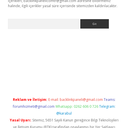
içerikleri,
backlinkpanelicomtr@gmail.com
adresine bildirmeniz
halinde, ilgili içerikler yasal süre içerisinde sitemizden kaldırılacaktır.
Arama
exbett.net/
betexper.xyz
Reklam ve İletişim:
E-mail:
backlinkpaneli@gmail.com
Teams:
forumhizmeti@gmail.com
Whatsapp: 0262 606 0 726
Telegram:
@karabul
Yasal Uyarı:
Sitemiz, 5651 Sayılı Kanun gereğince Bilgi Teknolojileri
ve İletişim Kurumu (BTK) tarafından onaylanmış bir Yer Sağlayıcı