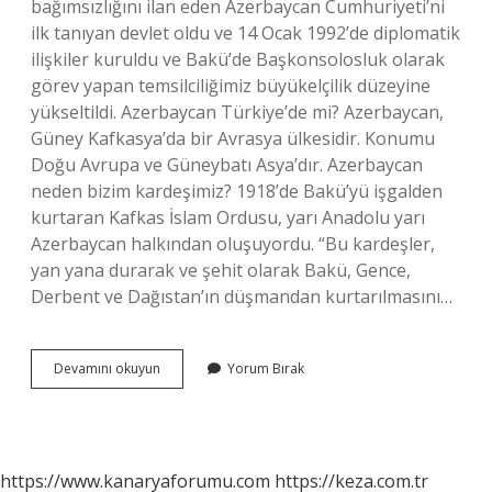
bağımsızlığını ilan eden Azerbaycan Cumhuriyeti’ni
ilk tanıyan devlet oldu ve 14 Ocak 1992’de diplomatik
ilişkiler kuruldu ve Bakü’de Başkonsolosluk olarak
görev yapan temsilciliğimiz büyükelçilik düzeyine
yükseltildi. Azerbaycan Türkiye’de mi? Azerbaycan,
Güney Kafkasya’da bir Avrasya ülkesidir. Konumu
Doğu Avrupa ve Güneybatı Asya’dır. Azerbaycan
neden bizim kardeşimiz? 1918’de Bakü’yü işgalden
kurtaran Kafkas İslam Ordusu, yarı Anadolu yarı
Azerbaycan halkından oluşuyordu. “Bu kardeşler,
yan yana durarak ve şehit olarak Bakü, Gence,
Derbent ve Dağıstan’ın düşmandan kurtarılmasını…
Türkiye
Devamını okuyun
Yorum Bırak
Ve
Azerbaycan
Kardeş
Mi
https://www.kanaryaforumu.com
https://keza.com.tr