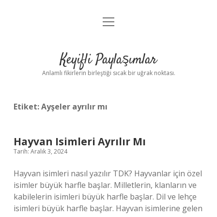
menüyü
Anasayfa
aç
Gizlilik Politikası
Keyifli Paylaşımlar
Yasal Uyarı
Anlamlı fikirlerin birleştiği sıcak bir uğrak noktası.
Hakkımızda
Etiket:
Ayşeler ayrılır mı
Hayvan Isimleri Ayrılır Mı
Tarih: Aralık 3, 2024
Hayvan isimleri nasıl yazılır TDK? Hayvanlar için özel
isimler büyük harfle başlar. Milletlerin, klanların ve
kabilelerin isimleri büyük harfle başlar. Dil ve lehçe
isimleri büyük harfle başlar. Hayvan isimlerine gelen