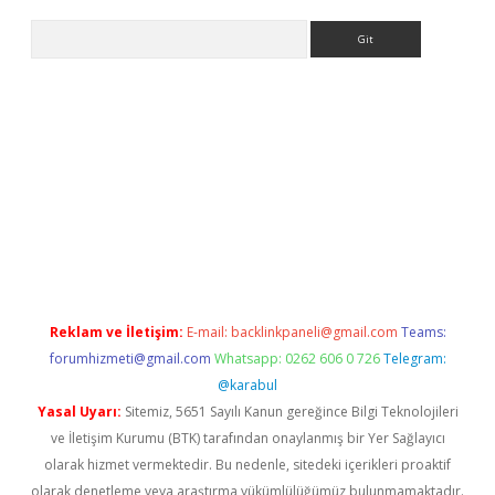
Arama
lexbett.net/
betexper.xyz
Reklam ve İletişim:
E-mail:
backlinkpaneli@gmail.com
Teams:
forumhizmeti@gmail.com
Whatsapp: 0262 606 0 726
Telegram:
@karabul
Yasal Uyarı:
Sitemiz, 5651 Sayılı Kanun gereğince Bilgi Teknolojileri
ve İletişim Kurumu (BTK) tarafından onaylanmış bir Yer Sağlayıcı
olarak hizmet vermektedir. Bu nedenle, sitedeki içerikleri proaktif
olarak denetleme veya araştırma yükümlülüğümüz bulunmamaktadır.