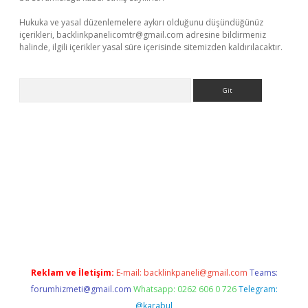
Hukuka ve yasal düzenlemelere aykırı olduğunu düşündüğünüz
içerikleri,
backlinkpanelicomtr@gmail.com
adresine bildirmeniz
halinde, ilgili içerikler yasal süre içerisinde sitemizden kaldırılacaktır.
Arama
exbett.net/
betexper.xyz
Reklam ve İletişim:
E-mail:
backlinkpaneli@gmail.com
Teams:
forumhizmeti@gmail.com
Whatsapp: 0262 606 0 726
Telegram:
@karabul