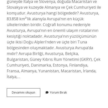
güneyde İtalya ve Slovenya, doğuda Macaristan ve
Slovakya ve kuzeyde Almanya ve Çek Cumhuriyeti ile
komşudur. Avusturya hangi bölgededir? Avusturya,
83.858 km²’lik alanıyla Avrupa’nın en küçük
ülkelerinden biridir. Coğrafi konumu nedeniyle
Avusturya, Avrupa’nın en önemli ulaşım rotalarının
kesiştiği noktadadır. Avusturya’nın yüzölçümünün
üçte ikisi Doğu Alpleri’nden ve üçte biri Tuna
bölgesinden oluşmaktadır. Avusturya Avrupa’da
mıdır? Avrupa Birliği, Avusturya, Belçika,
Bulgaristan, Güney Kıbrıs Rum Yönetimi (GKRY), Çek
Cumhuriyeti, Danimarka, Estonya, Finlandiya,
Fransa, Almanya, Yunanistan, Macaristan, İrlanda,
İtalya,…
Avusturya
Devamını okuyun
Yorum Bırak
Doğu
Avrupa
Mı