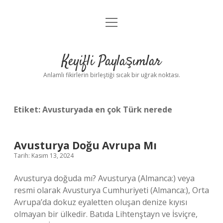
menüyü
Anasayfa
aç
Gizlilik Politikası
Keyifli Paylaşımlar
Yasal Uyarı
Anlamlı fikirlerin birleştiği sıcak bir uğrak noktası.
Hakkımızda
Etiket:
Avusturyada en çok Türk nerede
Avusturya Doğu Avrupa Mı
Tarih: Kasım 13, 2024
Avusturya doğuda mı? Avusturya (Almanca:) veya
resmi olarak Avusturya Cumhuriyeti (Almanca:), Orta
Avrupa’da dokuz eyaletten oluşan denize kıyısı
olmayan bir ülkedir. Batıda Lihtenştayn ve İsviçre,