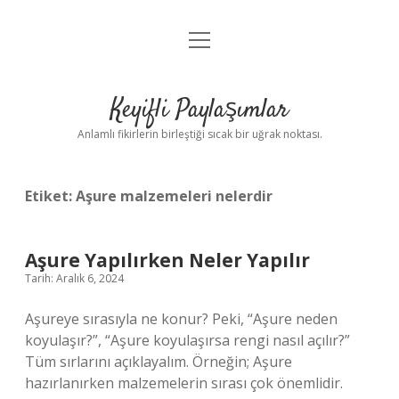
menüyü
Anasayfa
aç
Gizlilik Politikası
Keyifli Paylaşımlar
Yasal Uyarı
Anlamlı fikirlerin birleştiği sıcak bir uğrak noktası.
Hakkımızda
Etiket:
Aşure malzemeleri nelerdir
Aşure Yapılırken Neler Yapılır
Tarih: Aralık 6, 2024
Aşureye sırasıyla ne konur? Peki, “Aşure neden
koyulaşır?”, “Aşure koyulaşırsa rengi nasıl açılır?”
Tüm sırlarını açıklayalım. Örneğin; Aşure
hazırlanırken malzemelerin sırası çok önemlidir.