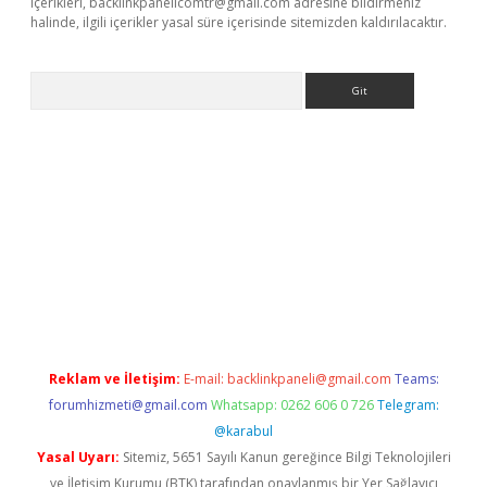
içerikleri,
backlinkpanelicomtr@gmail.com
adresine bildirmeniz
halinde, ilgili içerikler yasal süre içerisinde sitemizden kaldırılacaktır.
Arama
exbett.net/
betexper.xyz
Reklam ve İletişim:
E-mail:
backlinkpaneli@gmail.com
Teams:
forumhizmeti@gmail.com
Whatsapp: 0262 606 0 726
Telegram:
@karabul
Yasal Uyarı:
Sitemiz, 5651 Sayılı Kanun gereğince Bilgi Teknolojileri
ve İletişim Kurumu (BTK) tarafından onaylanmış bir Yer Sağlayıcı