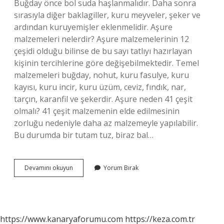
Buğday önce bol suda haşlanmalıdır. Daha sonra
sırasıyla diğer baklagiller, kuru meyveler, şeker ve
ardından kuruyemişler eklenmelidir. Aşure
malzemeleri nelerdir? Aşure malzemelerinin 12
çeşidi olduğu bilinse de bu sayı tatlıyı hazırlayan
kişinin tercihlerine göre değişebilmektedir. Temel
malzemeleri buğday, nohut, kuru fasulye, kuru
kayısı, kuru incir, kuru üzüm, ceviz, fındık, nar,
tarçın, karanfil ve şekerdir. Aşure neden 41 çeşit
olmalı? 41 çeşit malzemenin elde edilmesinin
zorluğu nedeniyle daha az malzemeyle yapılabilir.
Bu durumda bir tutam tuz, biraz bal…
Aşure
Devamını okuyun
Yorum Bırak
Yapılırken
Neler
Yapılır
https://www.kanaryaforumu.com
https://keza.com.tr