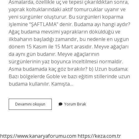
Asmalarda, özellikle uç ve tepesi çıkarıldıktan sonra,
yaprak koltuklarındaki aktif tomurcuklar uyanır ve
yeni sürgünler oluşturur. Bu sürgünleri koparma
işlemine “ŞAFTLAMA” denir. Budama ayı hangi aydır?
Ağaç budama mevsimi yaprakların döküldüğü ve
ilkbaharın başladığı zamandır, bu nedenle en uygun
dönem 15 Kasım ile 15 Mart arasıdır. Meyve ağaçları
da aynı gün budanır. Meyve ağaçlarının
sürgünlerinin yaz boyunca inceltilmesi normaldir.
Asma budamada kaç göz bırakılır? b) Uzun budama:
Bazı bölgelerde Goble ve bazı eğitim stillerinde uzun
budama kullanılır. Kamışta…
Asma
Devamını okuyun
Yorum Bırak
Budaması
Hangi
Ayda
Olur
https://www.kanaryaforumu.com
https://keza.com.tr