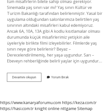
tüm misafirlerin bilete sahip olması gerekiyor.
Sinemada yaş sınırı var mı? Yaş sınırı Kültür ve
Turizm Bakanlığı tarafından belirlenmiştir. Yasal bir
uygulama olduğundan salonlarımıza belirtilen yaş
sınırının altındaki misafirleri kabul edemiyoruz.
Ancak 6A, 10A, 13A gibi A kodlu kısıtlamalar olması
durumunda küçük misafirlerimiz yetişkin aile
üyeleriyle birlikte filmi izleyebilirler. Filmlerde yaş
sınırı neye göre belirlenir? Beyaz –
Derecelendirilmemiş, her yaşa uygundur. Sarı –
Ebeveyn rehberliğinde belirli yaşlar için uygundur.…
Çocuklar
Devamını okuyun
Yorum Bırak
Için
Sinema
Yaşı
Kaç
https://www.kanaryaforumu.com
https://keza.com.tr
https://hasi.com.tr
knight online
nttgame
Sitemap