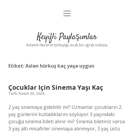
menüyü
Anasayfa
aç
Gizlilik Politikası
Keyifli Paylaşımlar
Yasal Uyarı
Anlamlı fikirlerin birleştiği sıcak bir uğrak noktası.
Hakkımızda
Etiket:
Aslan hürkuş kaç yaşa uygun
Çocuklar Için Sinema Yaşı Kaç
Tarih: Kasım 30, 2024
2 yaş sinemaya gidebilir mi? Uzmanlar çocukların 2.
yaş günlerini kutladıklarını söylüyor 3 yaşındaki
çocuğa sinema bileti alınır mı? Sinema biletiniz varsa
3 yaş altı misafirler sinemaya alınmıyor, 3 yaş üstü