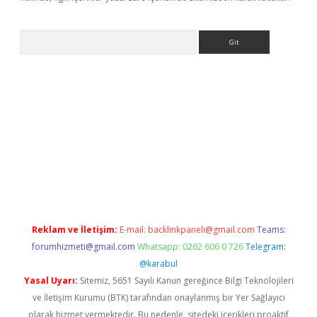
Arama
exbett.net/
betexper.xyz
Reklam ve İletişim:
E-mail:
backlinkpaneli@gmail.com
Teams:
forumhizmeti@gmail.com
Whatsapp: 0262 606 0 726
Telegram:
@karabul
Yasal Uyarı:
Sitemiz, 5651 Sayılı Kanun gereğince Bilgi Teknolojileri
ve İletişim Kurumu (BTK) tarafından onaylanmış bir Yer Sağlayıcı
olarak hizmet vermektedir. Bu nedenle, sitedeki içerikleri proaktif