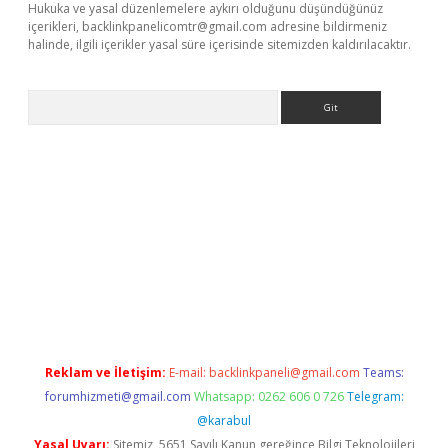
Hukuka ve yasal düzenlemelere aykırı olduğunu düşündüğünüz
içerikleri,
backlinkpanelicomtr@gmail.com
adresine bildirmeniz
halinde, ilgili içerikler yasal süre içerisinde sitemizden kaldırılacaktır.
Arama
exbett.net/
betexper.xyz
Reklam ve İletişim:
E-mail:
backlinkpaneli@gmail.com
Teams:
forumhizmeti@gmail.com
Whatsapp: 0262 606 0 726
Telegram:
@karabul
Yasal Uyarı:
Sitemiz, 5651 Sayılı Kanun gereğince Bilgi Teknolojileri