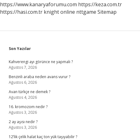
Olmalı
https://www.kanaryaforumu.com
https://keza.com.tr
https://hasi.com.tr
knight online
nttgame
Sitemap
Sidebar
Son Yazılar
Kahverengi ayı görünce ne yapmalı ?
Ağustos 7, 2026
Benzinli araba neden avans vurur ?
Ağustos 6, 2026
Avan türkçe ne demek ?
Ağustos 4, 2026
16. kromozom nedir ?
Ağustos 3, 2026
2 ay aşısı nedir ?
Ağustos 3, 2026
12’lik çelik halat kaç ton yük taşıyabilir ?