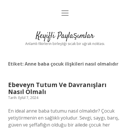
menüyü
Anasayfa
aç
Gizlilik Politikası
Keyifli Paylaşımlar
Yasal Uyarı
Anlamlı fikirlerin birleştiği sıcak bir uğrak noktası.
Hakkımızda
Etiket:
Anne baba çocuk ilişkileri nasıl olmalıdır
Ebeveyn Tutum Ve Davranışları
Nasıl Olmalı
Tarih: Eylül 7, 2024
En ideal anne baba tutumu nasıl olmalıdır? Çocuk
yetiştirmenin en sağlıklı yoludur. Sevgi, saygı, barış,
güven ve şeffaflığın olduğu bir ailede çocuk her