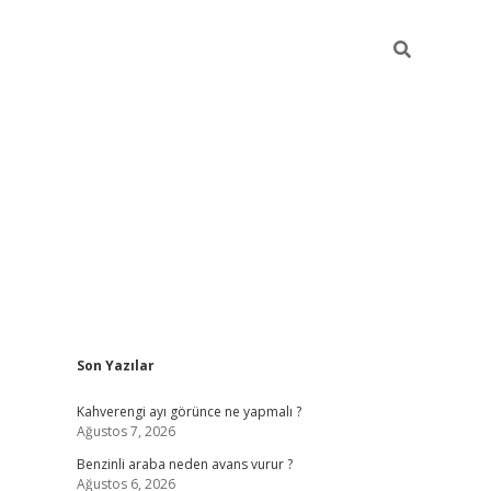
Sidebar
Son Yazılar
https://elexbett.n
Kahverengi ayı görünce ne yapmalı ?
Ağustos 7, 2026
Benzinli araba neden avans vurur ?
Ağustos 6, 2026