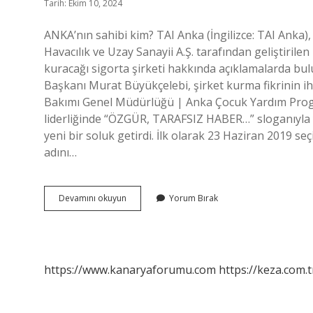
Tarih: Ekim 10, 2024
ANKA’nın sahibi kim? TAI Anka (İngilizce: TAI Anka),
Havacılık ve Uzay Sanayii A.Ş. tarafından geliştirile
kuracağı sigorta şirketi hakkında açıklamalarda bu
Başkanı Murat Büyükçelebi, şirket kurma fikrinin 
Bakımı Genel Müdürlüğü | Anka Çocuk Yardım Pro
liderliğinde “ÖZGÜR, TARAFSIZ HABER…” sloganıyla 
yeni bir soluk getirdi. İlk olarak 23 Haziran 2019 se
adını…
Anka
Devamını okuyun
Yorum Bırak
Şu
An
Kimin
https://www.kanaryaforumu.com
https://keza.com.t