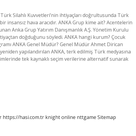
 Türk Silahlı Kuvvetleri’nin ihtiyaçları doğrultusunda Türk
n bir insansız hava aracıdır. ANKA Grup kime ait? Acentelerin
lunan Anka Grup Yatırım Danışmanlık A.Ş. Yönetim Kurulu
ihtiyaçtan doğduğunu söyledi. ANKA hangi kurum? Çocuk
gramı ANKA Genel Müdür? Genel Müdür Ahmet Dirican
yeniden yapılandırılan ANKA, terk edilmiş Türk medyasına
çimlerinde tek kaynaklı seçim verilerine alternatif sunarak
r
https://hasi.com.tr
knight online
nttgame
Sitemap