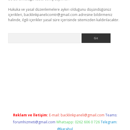
Hukuka ve yasal düzenlemelere aykırı olduğunu düşündüğünüz
içerikleri,
backlinkpanelicomtr@gmail.com
adresine bildirmeniz
halinde, ilgili içerikler yasal süre içerisinde sitemizden kaldırılacaktır.
Arama
lexbett.net/
betexper.xyz
Reklam ve İletişim:
E-mail:
backlinkpaneli@gmail.com
Teams:
forumhizmeti@gmail.com
Whatsapp: 0262 606 0 726
Telegram:
@karabul