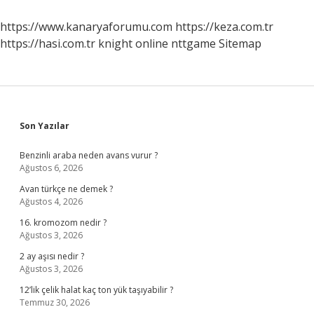
Hangi
Gün
https://www.kanaryaforumu.com
https://keza.com.tr
https://hasi.com.tr
knight online
nttgame
Sitemap
Sidebar
Son Yazılar
Benzinli araba neden avans vurur ?
Ağustos 6, 2026
Avan türkçe ne demek ?
Ağustos 4, 2026
16. kromozom nedir ?
Ağustos 3, 2026
2 ay aşısı nedir ?
Ağustos 3, 2026
12’lik çelik halat kaç ton yük taşıyabilir ?
Temmuz 30, 2026