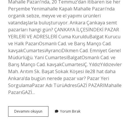
Mahalle Pazarı’nda, 20 Temmuz’dan itibaren ise her
Perşembe Yenimahalle Kapalı Mahalle Pazarı’nda
organik sebze, meyve ve el yapımı ürünleri
vatandaşlarla buluşturuyor. Ankara Çankaya semt
pazarları hangi gün? ÇANKAYA İLÇESİNDEKİ PAZAR
YERLERİ VE ADRESLERİ Cuma KurulduBalgat Kurucu
ve Halk PazarıOsmanlı Cad. ve Barış Manço Cad.
kavşakCumartesiAyrancıDikmen Cad. Emniyet Genel
Müdürlüğü. Yani CumartesiBalgatOsmanlı Cad. ve
Barış Manço Cad. kavşakCumartesiÇ. YıldızYıldızevler
Mah. Arıtım Sk. Başat Sokak Köşesi ile28 hat daha
Ankara’da bugün nerede pazar var? Pazar Yeri
SorgulamaPazar Adı TürüAdresGAZİ PAZARIMahalle
PazarıGAZİ…
Ankara
Devamını okuyun
Yorum Bırak
Yenimahalle
Semt
Pazarları