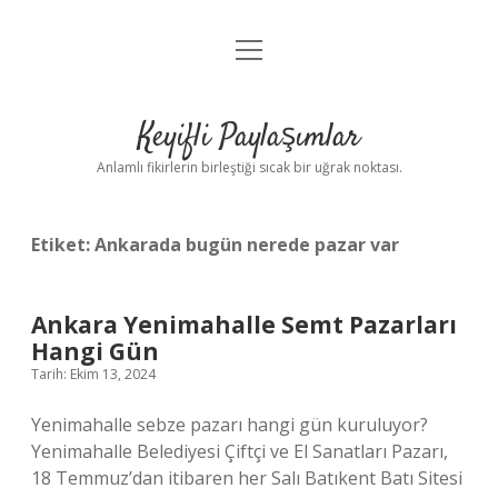
menüyü
Anasayfa
aç
Gizlilik Politikası
Keyifli Paylaşımlar
Yasal Uyarı
Anlamlı fikirlerin birleştiği sıcak bir uğrak noktası.
Hakkımızda
Etiket:
Ankarada bugün nerede pazar var
Ankara Yenimahalle Semt Pazarları
Hangi Gün
Tarih: Ekim 13, 2024
Yenimahalle sebze pazarı hangi gün kuruluyor?
Yenimahalle Belediyesi Çiftçi ve El Sanatları Pazarı,
18 Temmuz’dan itibaren her Salı Batıkent Batı Sitesi