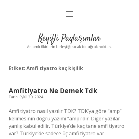
menüyü
Anasayfa
aç
Gizlilik Politikası
Keyifli Paylaşımlar
Yasal Uyarı
Anlamlı fikirlerin birleştiği sıcak bir uğrak noktası.
Hakkımızda
Etiket:
Amfi tiyatro kaç kişilik
Amfitiyatro Ne Demek Tdk
Tarih: Eylül 30, 2024
Amfi tiyatro nasıl yazılır TDK? TDK’ya göre “amp”
kelimesinin doğru yazımı “ampi”dir. Diğer yazılar
yanlış kabul edilir. Türkiye’de kaç tane amfi tiyatro
var? Türkiye’de sadece üç amfi tiyatro var.