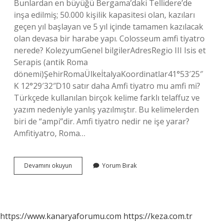
Bunlardan en büyüğü Bergama’daki Tellidere’de
inşa edilmiş; 50.000 kişilik kapasitesi olan, kazıları
geçen yıl başlayan ve 5 yıl içinde tamamen kazılacak
olan devasa bir harabe yapı. Colosseum amfi tiyatro
nerede? KolezyumGenel bilgilerAdresRegio III Isis et
Serapis (antik Roma
dönemi)ŞehirRomaÜlkeİtalyaKoordinatlar41°53′25″
K 12°29′32″D10 satır daha Amfi tiyatro mu amfi mi?
Türkçede kullanılan birçok kelime farklı telaffuz ve
yazım nedeniyle yanlış yazılmıştır. Bu kelimelerden
biri de “ampi”dir. Amfi tiyatro nedir ne işe yarar?
Amfitiyatro, Roma…
Amfitiyatro
Devamını okuyun
Yorum Bırak
Ne
Demek
Tdk
https://www.kanaryaforumu.com
https://keza.com.tr