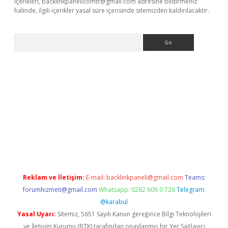
içerikleri,
backlinkpanelicomtr@gmail.com
adresine bildirmeniz
halinde, ilgili içerikler yasal süre içerisinde sitemizden kaldırılacaktır.
Arama
exbett.net/
betexper.xyz
Reklam ve İletişim:
E-mail:
backlinkpaneli@gmail.com
Teams:
forumhizmeti@gmail.com
Whatsapp: 0262 606 0 726
Telegram:
@karabul
Yasal Uyarı:
Sitemiz, 5651 Sayılı Kanun gereğince Bilgi Teknolojileri
ve İletişim Kurumu (BTK) tarafından onaylanmış bir Yer Sağlayıcı