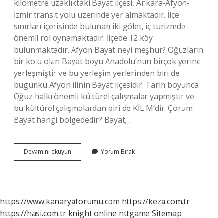
kilometre uzaklıktaki Bayat ilçesi, Ankara-Afyon-
İzmir transit yolu üzerinde yer almaktadır. İlçe
sınırları içerisinde bulunan iki gölet, iç turizmde
önemli rol oynamaktadır. İlçede 12 köy
bulunmaktadır. Afyon Bayat neyi meşhur? Oğuzların
bir kolu olan Bayat boyu Anadolu’nun birçok yerine
yerleşmiştir ve bu yerleşim yerlerinden biri de
bugünkü Afyon ilinin Bayat ilçesidir. Tarih boyunca
Oğuz halkı önemli kültürel çalışmalar yapmıştır ve
bu kültürel çalışmalardan biri de KİLİM’dir. Çorum
Bayat hangi bölgededir? Bayat;…
Bayat
Devamını okuyun
Yorum Bırak
Nerenin
Köyü
https://www.kanaryaforumu.com
https://keza.com.tr
https://hasi.com.tr
knight online
nttgame
Sitemap