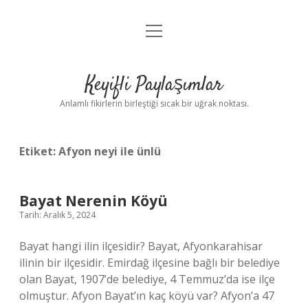
menüyü
Anasayfa
aç
Gizlilik Politikası
Keyifli Paylaşımlar
Yasal Uyarı
Anlamlı fikirlerin birleştiği sıcak bir uğrak noktası.
Hakkımızda
Etiket:
Afyon neyi ile ünlü
Bayat Nerenin Köyü
Tarih: Aralık 5, 2024
Bayat hangi ilin ilçesidir? Bayat, Afyonkarahisar
ilinin bir ilçesidir. Emirdağ ilçesine bağlı bir belediye
olan Bayat, 1907’de belediye, 4 Temmuz’da ise ilçe
olmuştur. Afyon Bayat’ın kaç köyü var? Afyon’a 47