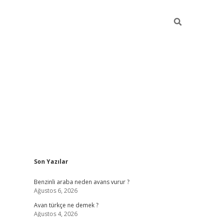
Sidebar
Son Yazılar
https://elexbett.ne
Benzinli araba neden avans vurur ?
Ağustos 6, 2026
Avan türkçe ne demek ?
Ağustos 4, 2026