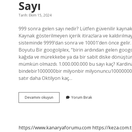
Sayı
Tarih: Ekim 15, 2024
999 sonra gelen sayı nedir? Lütfen güvenilir kaynakl
Kaynak gösterilmeyen içerik itirazlara ve kaldırılmaya
sisteminde 9999’dan sonra ve 10001’den önce gelir.
Boyutu Bir googolplex, “birin ardından gelen googo
kağıda ve mürekkebe ya da bir sabit diske dönüştür
mümkün olmazdı. 1.000.000.000 bu sayı kaç? Kardinal
bindebir1000000bir milyonbir milyonuncu1000000000b
satır daha Oktilyon kaç…
10000000000000000000000000000000
Devamını okuyun
Yorum Bırak
Hangi
Sayı
https://www.kanaryaforumu.com
https://keza.com.t