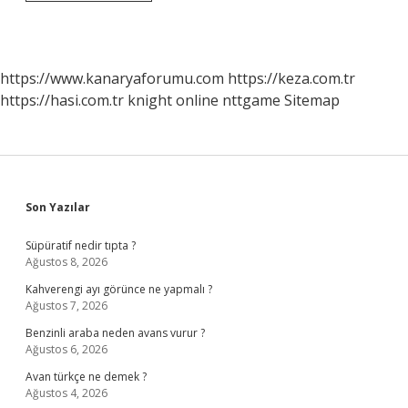
Çeşit
Sınıflandırma
Vardır
https://www.kanaryaforumu.com
https://keza.com.tr
https://hasi.com.tr
knight online
nttgame
Sitemap
Sidebar
Son Yazılar
Süpüratif nedir tıpta ?
Ağustos 8, 2026
Kahverengi ayı görünce ne yapmalı ?
Ağustos 7, 2026
Benzinli araba neden avans vurur ?
Ağustos 6, 2026
Avan türkçe ne demek ?
Ağustos 4, 2026