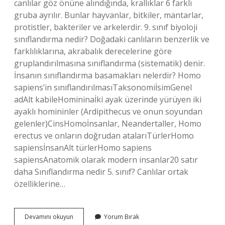
canlılar göz önüne alındığında, krallıklar 6 farklı
gruba ayrılır. Bunlar hayvanlar, bitkiler, mantarlar,
protistler, bakteriler ve arkelerdir. 9. sınıf biyoloji
sınıflandırma nedir? Doğadaki canlıların benzerlik ve
farklılıklarına, akrabalık derecelerine göre
gruplandırılmasına sınıflandırma (sistematik) denir.
İnsanın sınıflandırma basamakları nelerdir? Homo
sapiens’in sınıflandırılmasıTaksonomiİsimGenel
adAlt kabileHomininaİki ayak üzerinde yürüyen iki
ayaklı homininler (Ardipithecus ve onun soyundan
gelenler)CinsHomoİnsanlar, Neandertaller, Homo
erectus ve onların doğrudan atalarıTürlerHomo
sapiensİnsanAlt türlerHomo sapiens
sapiensAnatomik olarak modern insanlar20 satır
daha Sınıflandırma nedir 5. sınıf? Canlılar ortak
özelliklerine…
Kaç
Devamını okuyun
Yorum Bırak