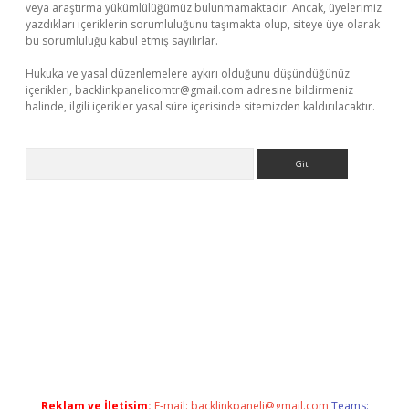
veya araştırma yükümlülüğümüz bulunmamaktadır. Ancak, üyelerimiz
yazdıkları içeriklerin sorumluluğunu taşımakta olup, siteye üye olarak
bu sorumluluğu kabul etmiş sayılırlar.
Hukuka ve yasal düzenlemelere aykırı olduğunu düşündüğünüz
içerikleri,
backlinkpanelicomtr@gmail.com
adresine bildirmeniz
halinde, ilgili içerikler yasal süre içerisinde sitemizden kaldırılacaktır.
Arama
lexbett.net/
betexper.xyz
Reklam ve İletişim:
E-mail:
backlinkpaneli@gmail.com
Teams: