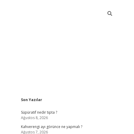
Sidebar
Son Yazılar
https://elexbett.net/
betexper.xyz
Süpüratif nedir tıpta ?
Ağustos 8, 2026
Kahverengi ayı görünce ne yapmalı ?
Ağustos 7, 2026