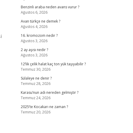
Benzinli araba neden avans vurur ?
Ağustos 6, 2026
Avan türkçe ne demek ?
Ağustos 4, 2026
i
16. kromozom nedir ?
Ağustos 3, 2026
2 ay aşısı nedir ?
Ağustos 3, 2026
12’lik çelik halat kaç ton yük taşıyabilir ?
Temmuz 30, 2026
Sülaleye ne denir ?
Temmuz 28, 2026
Karasu’nun adı nereden gelmiştir ?
Temmuz 24, 2026
2025’te Kocakarı ne zaman ?
Temmuz 20, 2026