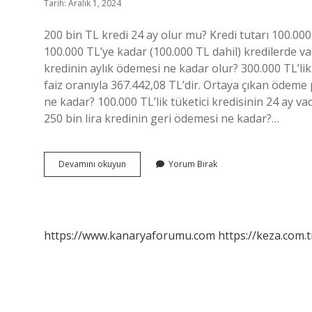
Tarih: Aralık 1, 2024
200 bin TL kredi 24 ay olur mu? Kredi tutarı 100.000
100.000 TL’ye kadar (100.000 TL dahil) kredilerde vade
kredinin aylık ödemesi ne kadar olur? 300.000 TL’li
faiz oranıyla 367.442,08 TL’dir. Ortaya çıkan ödeme 
ne kadar? 100.000 TL’lik tüketici kredisinin 24 ay v
250 bin lira kredinin geri ödemesi ne kadar?…
200
Devamını okuyun
Yorum Bırak
Bin
Lira
Kredi
Ödemesi
Ne
https://www.kanaryaforumu.com
https://keza.com.t
Kadar