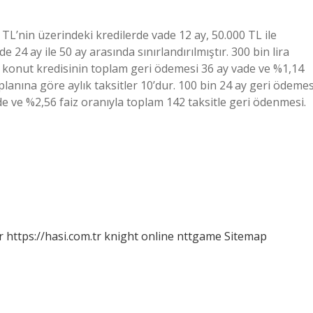
 TL’nin üzerindeki kredilerde vade 12 ay, 50.000 TL ile
 24 ay ile 50 ay arasında sınırlandırılmıştır. 300 bin lira
k konut kredisinin toplam geri ödemesi 36 ay vade ve %1,14
planına göre aylık taksitler 10’dur. 100 bin 24 ay geri ödemes
ade ve %2,56 faiz oranıyla toplam 142 taksitle geri ödenmesi.
r
https://hasi.com.tr
knight online
nttgame
Sitemap