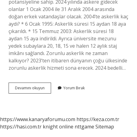
potansiyeline sahip. 2024 yılında askere gidecek
olanlar 1 Ocak 2004 ile 31 Aralık 2004 arasında
doğan erkek vatandaşlar olacak. 2004’te askerlik kaç
aydı? * 6 Ocak 1995: Askerlik süresi 15 aydan 18 aya
çıkarıldı. * 15 Temmuz 2003: Askerlik süresi 18
aydan 15 aya indirildi. Ayrıca üniversite mezunu
yedek subaylara 20, 18, 15 ve halen 12 aylık staj
imkânı sağlandı. Zorunlu askerlik ne zaman
kalkıyor? 2023’ten itibaren dünyanın çoğu ülkesinde
zorunlu askerlik hizmeti sona erecek. 2024 bedelli…
2024
Devamını okuyun
Yorum Bırak
Askerlik
Kaç
Ay
Zorunlu
Askerlik
https://www.kanaryaforumu.com
https://keza.com.tr
https://hasi.com.tr
knight online
nttgame
Sitemap