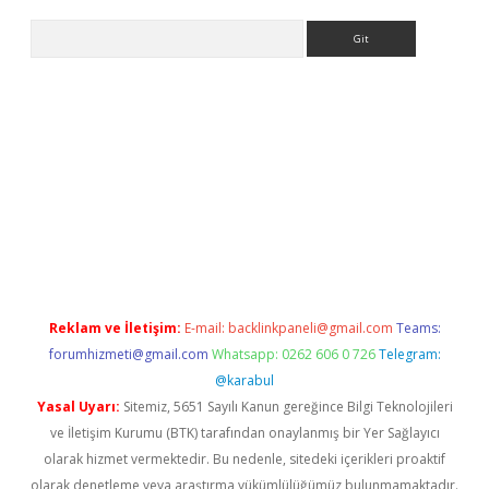
Arama
exbett.net/
betexper.xyz
Reklam ve İletişim:
E-mail:
backlinkpaneli@gmail.com
Teams:
forumhizmeti@gmail.com
Whatsapp: 0262 606 0 726
Telegram:
@karabul
Yasal Uyarı:
Sitemiz, 5651 Sayılı Kanun gereğince Bilgi Teknolojileri
ve İletişim Kurumu (BTK) tarafından onaylanmış bir Yer Sağlayıcı
olarak hizmet vermektedir. Bu nedenle, sitedeki içerikleri proaktif
olarak denetleme veya araştırma yükümlülüğümüz bulunmamaktadır.