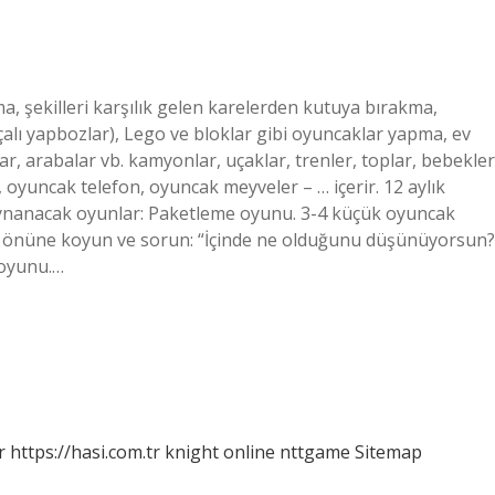
, şekilleri karşılık gelen karelerden kutuya bırakma,
rçalı yapbozlar), Lego ve bloklar gibi oyuncaklar yapma, ev
ar, arabalar vb. kamyonlar, uçaklar, trenler, toplar, bebekler
oyuncak telefon, oyuncak meyveler – … içerir. 12 aylık
 oynanacak oyunlar: Paketleme oyunu. 3-4 küçük oyuncak
in önüne koyun ve sorun: “İçinde ne olduğunu düşünüyorsun?
 oyunu.…
r
https://hasi.com.tr
knight online
nttgame
Sitemap