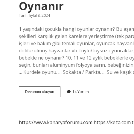
Oynanır
Tarih: Eylül 8, 2024
1 yaşındaki çocukla hangi oyunlar oynanır? Bu aşama
şekilleri karşılık gelen karelere yerleştirme (tek pa
işleri ve bakım gibi temalı oyunlar, oyuncak hayvanl
doldurulmuş hayvanlar vb. tüylü/tüysüz oyuncaklar, 
bebekle ne oynanır? 10, 11 ve 12 aylık bebeklerle
seçin, bunları alüminyum folyoya sarın, bebeğiniz
… Kurdele oyunu. … Sokakta / Parkta. … Su ve kaşık
1
Devamını okuyun
14 Yorum
Yaşındaki
Bebeklerle
Hangi
Oyunlar
Oynanır
https://www.kanaryaforumu.com
https://keza.com.t