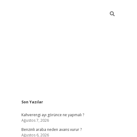
Sidebar
Son Yazılar
https://elexbett.ne
Kahverengi ayı görünce ne yapmalı ?
Ağustos 7, 2026
Benzinli araba neden avans vurur ?
Ağustos 6, 2026