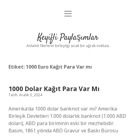
menüyü
Anasayfa
aç
Gizlilik Politikası
Keyifli Paylaşımlar
Yasal Uyarı
Anlamlı fikirlerin birleştiği sıcak bir uğrak noktası.
Hakkımızda
Etiket:
1000 Euro Kağıt Para Var mı
1000 Dolar Kağıt Para Var Mı
Tarih: Aralık 3, 2024
Amerika’da 1000 dolar banknot var mı? Amerika
Birleşik Devletleri 1.000 dolarlık banknot (1.000 ABD
doları), ABD para biriminin eski bir mezhebidir.
Basım, 1861 yılında ABD Gravür ve Baskı Bürosu