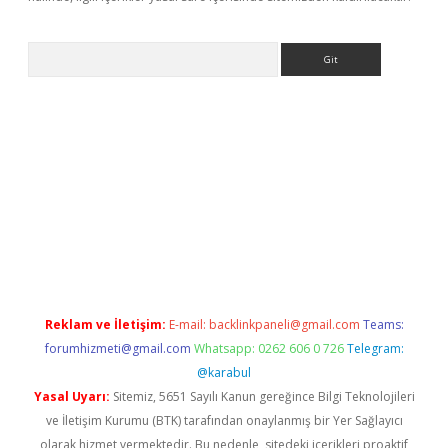
Arama
exbett.net/
betexper.xyz
Reklam ve İletişim:
E-mail:
backlinkpaneli@gmail.com
Teams:
forumhizmeti@gmail.com
Whatsapp: 0262 606 0 726
Telegram:
@karabul
Yasal Uyarı:
Sitemiz, 5651 Sayılı Kanun gereğince Bilgi Teknolojileri
ve İletişim Kurumu (BTK) tarafından onaylanmış bir Yer Sağlayıcı
olarak hizmet vermektedir. Bu nedenle, sitedeki içerikleri proaktif