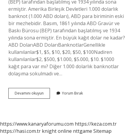
(BEP) tarafından başlatılmış ve 1934 yılında sona
ermiştir. Amerika Birleşik Devletleri 1.000 dolarlık
banknot (1.000 ABD doları), ABD para biriminin eski
bir mezhebidir. Basım, 1861 yılında ABD Gravür ve
Baskı Bürosu (BEP) tarafından başlatılmış ve 1934
yılında sona ermiştir. En büyük kağıt dolar ne kadar?
ABD DolarıABD DolarıBanknotlarGenellikle
kullanılanlar$1, $5, $10, $20, $50, $100Nadiren
kullanılanlar$2, $500, $1.000, $5.000, $10. $1000
kağıt para var mı? Diğer 1.000 dolarlık banknotlar
dolaşıma sokulmadı ve…
1000
Devamını okuyun
Yorum Bırak
Dolar
Kağıt
Para
Var
Mı
https://www.kanaryaforumu.com
https://keza.com.tr
https://hasi.com.tr
knight online
nttgame
Sitemap