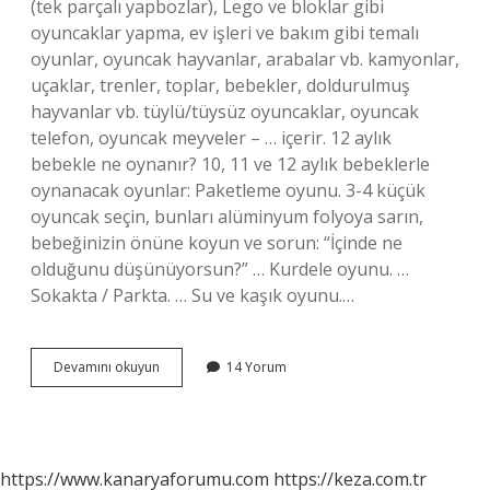
(tek parçalı yapbozlar), Lego ve bloklar gibi
oyuncaklar yapma, ev işleri ve bakım gibi temalı
oyunlar, oyuncak hayvanlar, arabalar vb. kamyonlar,
uçaklar, trenler, toplar, bebekler, doldurulmuş
hayvanlar vb. tüylü/tüysüz oyuncaklar, oyuncak
telefon, oyuncak meyveler – … içerir. 12 aylık
bebekle ne oynanır? 10, 11 ve 12 aylık bebeklerle
oynanacak oyunlar: Paketleme oyunu. 3-4 küçük
oyuncak seçin, bunları alüminyum folyoya sarın,
bebeğinizin önüne koyun ve sorun: “İçinde ne
olduğunu düşünüyorsun?” … Kurdele oyunu. …
Sokakta / Parkta. … Su ve kaşık oyunu.…
1
Devamını okuyun
14 Yorum
Yaşındaki
Bebeklerle
Hangi
Oyunlar
Oynanır
https://www.kanaryaforumu.com
https://keza.com.tr