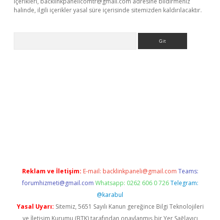
içerikleri,
backlinkpanelicomtr@gmail.com
adresine bildirmeniz
halinde, ilgili içerikler yasal süre içerisinde sitemizden kaldırılacaktır.
Arama
exbett.net/
betexper.xyz
Reklam ve İletişim:
E-mail:
backlinkpaneli@gmail.com
Teams:
forumhizmeti@gmail.com
Whatsapp: 0262 606 0 726
Telegram:
@karabul
Yasal Uyarı:
Sitemiz, 5651 Sayılı Kanun gereğince Bilgi Teknolojileri
ve İletişim Kurumu (BTK) tarafından onaylanmış bir Yer Sağlayıcı