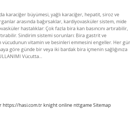
a karaciğer büyümesi, yağlı karaciğer, hepatit, siroz ve
organlar arasında bağırsaklar, kardiyovasküler sistem, mide
asküler hastalıklar: Çok fazla bira kan basıncını artırabilir,
rtırabilir. Sindirim sistemi sorunları: Bira gastrit ve
san vücudunun vitamin ve besinleri emmesini engeller. Her gü
rmaya göre günde bir veya iki bardak bira içmenin sağlığınıza
KULLANIMI Vücutta…
r
https://hasi.com.tr
knight online
nttgame
Sitemap