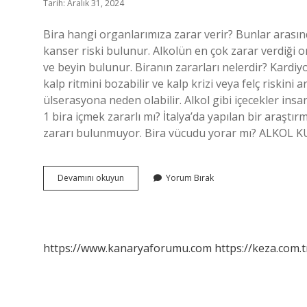
Tarih: Aralık 31, 2024
Bira hangi organlarımıza zarar verir? Bunlar arasınd
kanser riski bulunur. Alkolün en çok zarar verdiği 
ve beyin bulunur. Biranın zararları nelerdir? Kardiyov
kalp ritmini bozabilir ve kalp krizi veya felç riskini a
ülserasyona neden olabilir. Alkol gibi içecekler in
1 bira içmek zararlı mı? İtalya’da yapılan bir araştı
zararı bulunmuyor. Bira vücudu yorar mı? ALKOL 
Bira
Devamını okuyun
Yorum Bırak
Hangi
Organa
Zarar
Verir
https://www.kanaryaforumu.com
https://keza.com.t