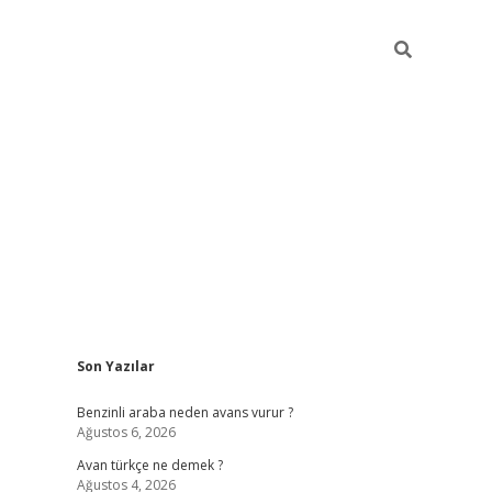
Sidebar
Son Yazılar
https://elexbett.ne
Benzinli araba neden avans vurur ?
Ağustos 6, 2026
Avan türkçe ne demek ?
Ağustos 4, 2026