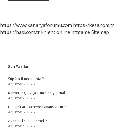
1
Balkan
Savaşına
Katıldı
Mı
https://www.kanaryaforumu.com
https://keza.com.tr
https://hasi.com.tr
knight online
nttgame
Sitemap
Sidebar
Son Yazılar
Süpüratif nedir tıpta ?
Ağustos 8, 2026
Kahverengi ayı görünce ne yapmalı ?
Ağustos 7, 2026
Benzinli araba neden avans vurur ?
Ağustos 6, 2026
Avan türkçe ne demek ?
Ağustos 4, 2026