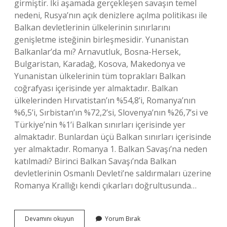
girmiştir. İki aşamada gerçekleşen savaşın temel
nedeni, Rusya’nın açık denizlere açılma politikası ile
Balkan devletlerinin ülkelerinin sınırlarını
genişletme isteğinin birleşmesidir. Yunanistan
Balkanlar’da mı? Arnavutluk, Bosna-Hersek,
Bulgaristan, Karadağ, Kosova, Makedonya ve
Yunanistan ülkelerinin tüm toprakları Balkan
coğrafyası içerisinde yer almaktadır. Balkan
ülkelerinden Hırvatistan’ın %54,8’i, Romanya’nın
%6,5’i, Sırbistan’ın %72,2’si, Slovenya’nın %26,7’si ve
Türkiye’nin %1’i Balkan sınırları içerisinde yer
almaktadır. Bunlardan üçü Balkan sınırları içerisinde
yer almaktadır. Romanya 1. Balkan Savaşı’na neden
katılmadı? Birinci Balkan Savaşı’nda Balkan
devletlerinin Osmanlı Devleti’ne saldırmaları üzerine
Romanya Krallığı kendi çıkarları doğrultusunda…
Yunanistan
Devamını okuyun
Yorum Bırak