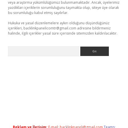
veya araştırma yükümlülüğümüz bulunmamaktadır. Ancak, üyelerimiz
yazdıkları içeriklerin sorumluluğunu taşımakta olup, siteye üye olarak
bu sorumluluğu kabul etmiş sayılırlar.
Hukuka ve yasal düzenlemelere aykırı olduğunu düşündüğünüz
içerikleri,
backlinkpanelicomtr@gmail.com
adresine bildirmeniz
halinde, ilgili içerikler yasal süre içerisinde sitemizden kaldırılacaktır.
Arama
exbett.net/
betexper.xyz
Reklam ve İletişim:
E-mail:
backlinkpaneli@gmail.com
Teams: